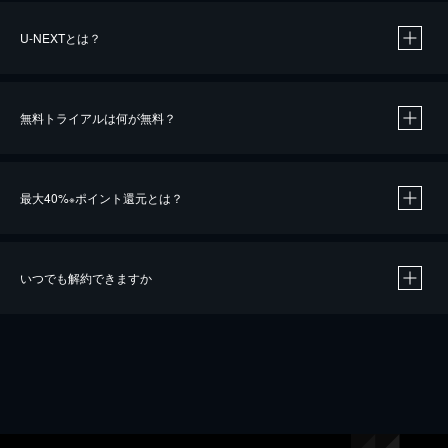
U-NEXTとは？
無料トライアルは何が無料？
最大40%
ポイント還元とは？
※
いつでも解約できますか
※
40％ポイント還元の対象は、クレジットカード決済による作品の購入 / レンタルです。
※
iOSアプリのUコイン決済による作品の購入 / レンタルは、20％のポイント還元です。
※
還元の対象外となる決済方法や商品があります。くわしくは
こちら
をご確認ください。
こちら