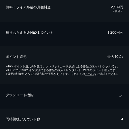
無料トライアル後の⽉額料金
2,189円
（税込）
毎⽉もらえるU-NEXTポイント
1,200円分
ポイント還元
最⼤40%
※
※
40％ポイント還元の対象は、クレジットカード決済による作品の購入 / レンタルです。
※
iOSアプリのUコイン決済による作品の購入 / レンタルは、20％のポイント還元です。
※
還元の対象外となる決済方法や商品があります。くわしくは
こちら
をご確認ください。
ダウンロード機能
同時視聴アカウント数
4