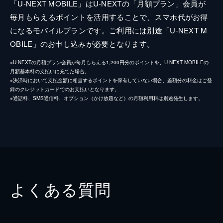
「U-NEXT MOBILE」はU-NEXTの「月額プラン」会員が
毎月もらえるポイントを活用することで、スマホ代がお得
になるモバイルプランです。ご利用には別途「U-NEXT M
OBILE」のお申し込みが必要となります。
※U-NEXTの月額プラン会員が毎月もらえる1,200円分のポイントを、U-NEXT MOBILEの
月額基本料の支払いに充てた場合。
※決済時において支払金額に相当するポイントを保有していない場合、差額分の料金はご登
録のクレジットカードでのお支払いとなります。
※通話料、SMS通信料、オプション（かけ放題など）の月額利用料は別途発生します。
よくある質問