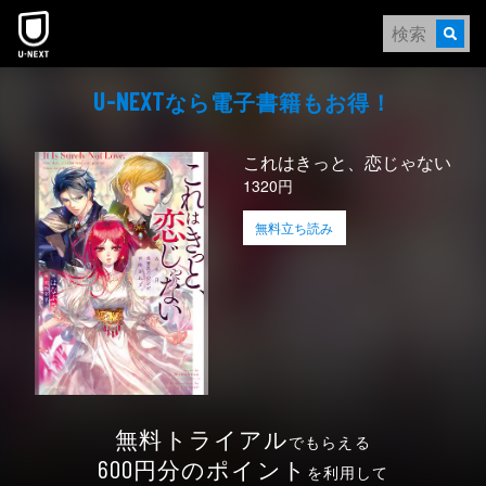
本文へスキップ
なら電⼦書籍もお得！
U-NEXT
これはきっと、恋じゃない
1320円
無料立ち読み
無料トライアル
でもらえる
円分のポイント
600
を利用して