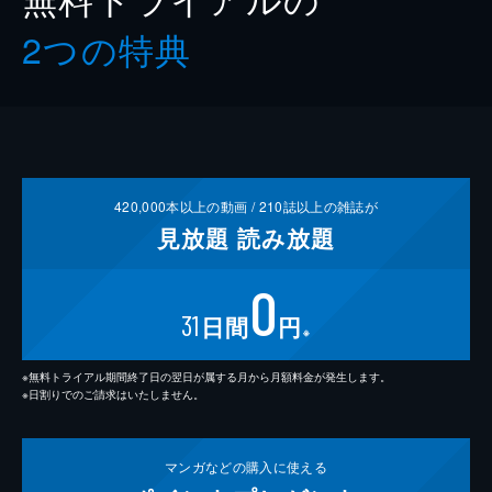
2つの特典
420,000
本以上の動画 /
210
誌以上の雑誌が
見放題
読み放題
0
31
日間
円
※
※無料トライアル期間終了日の翌日が属する月から月額料金が発生します。
※日割りでのご請求はいたしません。
マンガなどの
購入に使える