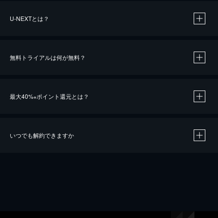
U-NEXTとは？
無料トライアルは何が無料？
最大40%
ポイント還元とは？
※
いつでも解約できますか
※
40％ポイント還元の対象は、クレジットカード決済による作品の購入 / レンタルです。
※
iOSアプリのUコイン決済による作品の購入 / レンタルは、20％のポイント還元です。
※
還元の対象外となる決済方法や商品があります。くわしくは
こちら
をご確認ください。
こちら