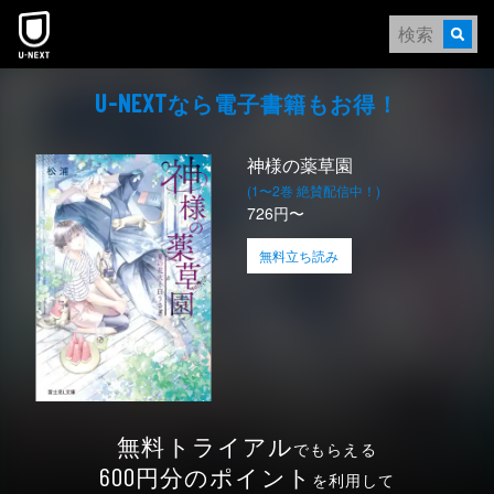
本文へスキップ
なら電⼦書籍もお得！
U-NEXT
神様の薬草園
(1〜2巻 絶賛配信中！)
726円〜
無料立ち読み
無料トライアル
でもらえる
円分のポイント
600
を利用して