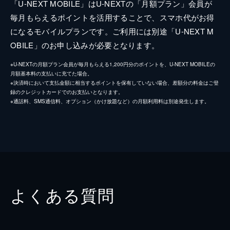
「U-NEXT MOBILE」はU-NEXTの「月額プラン」会員が
毎月もらえるポイントを活用することで、スマホ代がお得
になるモバイルプランです。ご利用には別途「U-NEXT M
OBILE」のお申し込みが必要となります。
※U-NEXTの月額プラン会員が毎月もらえる1,200円分のポイントを、U-NEXT MOBILEの
月額基本料の支払いに充てた場合。
※決済時において支払金額に相当するポイントを保有していない場合、差額分の料金はご登
録のクレジットカードでのお支払いとなります。
※通話料、SMS通信料、オプション（かけ放題など）の月額利用料は別途発生します。
よくある質問