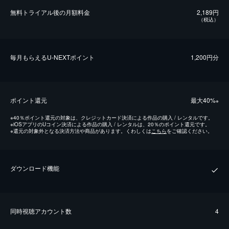
無料トライアル後の⽉額料金
2,189円
（税込）
毎⽉もらえるU-NEXTポイント
1,200円分
ポイント還元
最⼤40%
※
※
40％ポイント還元の対象は、クレジットカード決済による作品の購入 / レンタルです。
※
iOSアプリのUコイン決済による作品の購入 / レンタルは、20％のポイント還元です。
※
還元の対象外となる決済方法や商品があります。くわしくは
こちら
をご確認ください。
ダウンロード機能
同時視聴アカウント数
4