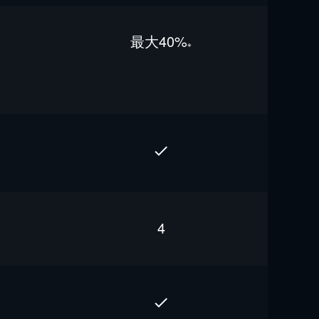
最⼤40%
※
4