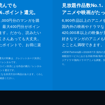
A
読んでも
見放題作品数No.1
※
％
ポイント還元。
アニメや映画がた
※
,000円分のマンガを購
6,900作品以上のアニメ
、最大400円分がポイン
国内外の映画やドラマな
ます。だから、読みたい
420,000本以上の映像
くさんあっても大丈夫。
好きなマンガのアニメも
たポイントで、お得に楽
とことん満喫できます。
。
※
GEM Partners調べ/2026年7⽉ 国
画配信サービスにおける洋画/邦画/海外
ト還元の対象は、クレジットカード決済に
ジアドラマ/国内ドラマ/アニメを調査。
/ レンタルです。
り。
Uコイン決済による作品の購入 / レンタル
イント還元です。
となる決済方法や商品があります。くわし
確認ください。