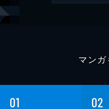
著者
誉田哲也
著者
三浦しをん
編
ダ・ヴィン
著者
冲方丁
著者
貴志祐介
マンガ
著者
中山七里
著者
狗飼恭子
著者
中田永一
著者
宮木あや子
著者
垣根涼介
01
02
著者
貫井徳郎