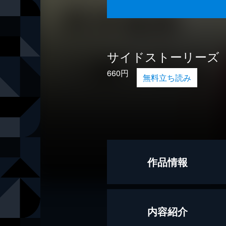
サイドストーリーズ
660円
無料立ち読み
作品情報
著者
東直己
内容紹介
著者
笹本稜平