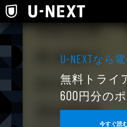
本文へスキップ
なら電
U-NEXT
無料トライ
円分のポ
600
今すぐ読