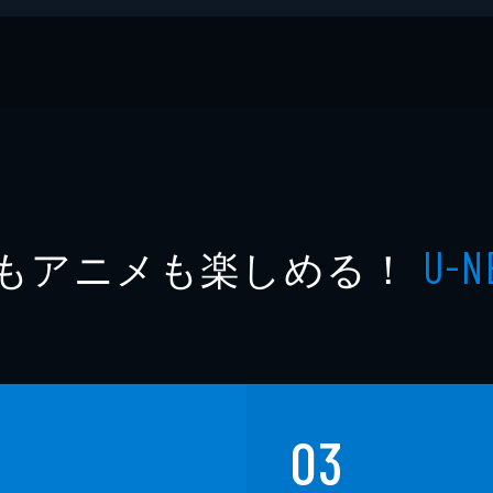
チ編集部
もアニメも楽しめる！
U-N
03