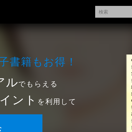
⼦書籍もお得！
アル
でもらえる
イント
を利用して
む