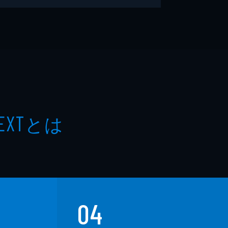
とは
EXT
04