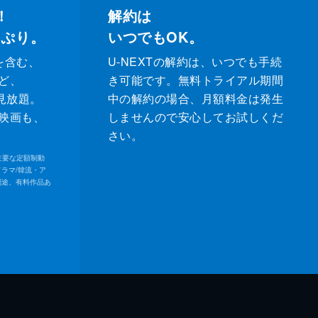
！
解約は
っぷり。
いつでもOK。
を含む、
U-NEXTの解約は、いつでも手続
ど、
き可能です。無料トライアル期間
が見放題。
中の解約の場合、月額料金は発生
映画も、
しませんので安心してお試しくだ
さい。
内の主要な定額制動
ドラマ/韓流・ア
別途、有料作品あ