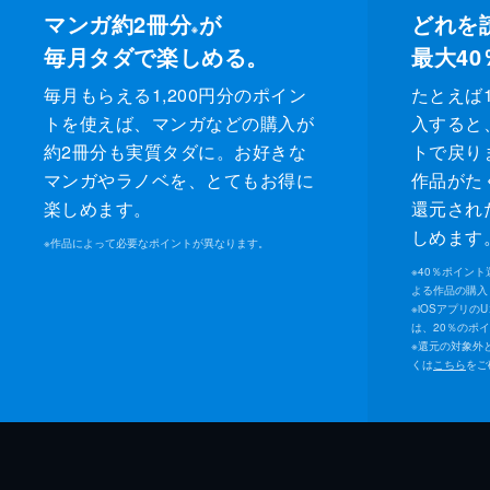
マンガ約2冊分
が
出版社
KADOKAW
どれを
※
毎月タダで楽しめる。
最大40
レーベル
角川文庫
毎月もらえる1,200円分のポイン
たとえば1
トを使えば、マンガなどの購入が
入すると
約2冊分も実質タダに。お好きな
トで戻り
マンガやラノベを、とてもお得に
作品がた
楽しめます。
還元され
しめます
※
作品によって必要なポイントが異なります。
※
40％ポイン
よる作品の購入 
※
iOSアプリの
は、20％のポ
※
還元の対象外
くは
こちら
をご