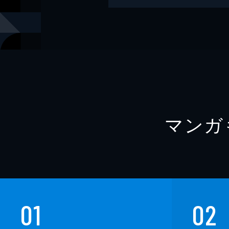
レーベル
角川文庫
マンガ
01
02