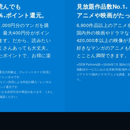
読んでも
見放題作品数No.1
※
％
ポイント還元。
アニメや映画がた
※
,000円分のマンガを購
6,900作品以上のアニメ
、最大400円分がポイン
国内外の映画やドラマな
ます。だから、読みたい
420,000本以上の映像
くさんあっても大丈夫。
好きなマンガのアニメも
たポイントで、お得に楽
とことん満喫できます。
。
※
GEM Partners調べ/2026年7⽉ 国
画配信サービスにおける洋画/邦画/海外
ト還元の対象は、クレジットカード決済に
ジアドラマ/国内ドラマ/アニメを調査。
/ レンタルです。
り。
Uコイン決済による作品の購入 / レンタル
イント還元です。
となる決済方法や商品があります。くわし
確認ください。