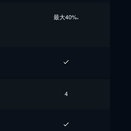
最⼤40%
※
4