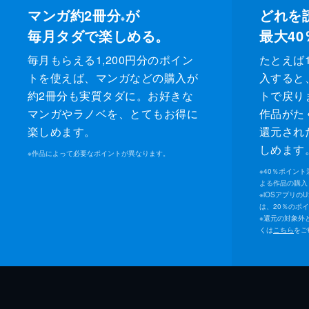
マンガ約2冊分
が
どれを
※
毎月タダで楽しめる。
最大40
毎月もらえる1,200円分のポイン
たとえば1
トを使えば、マンガなどの購入が
入すると
約2冊分も実質タダに。お好きな
トで戻り
マンガやラノベを、とてもお得に
作品がた
楽しめます。
還元され
しめます
※
作品によって必要なポイントが異なります。
※
40％ポイン
よる作品の購入 
※
iOSアプリの
は、20％のポ
※
還元の対象外
くは
こちら
をご