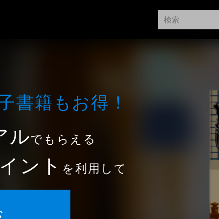
⼦書籍もお得！
アル
でもらえる
イント
を利用して
む