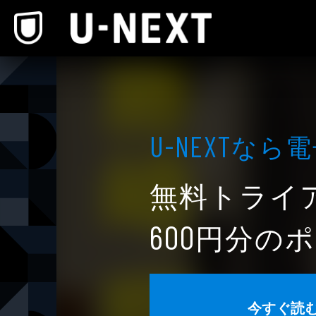
本文へスキップ
なら電
U-NEXT
無料トライ
円分のポ
600
今すぐ読