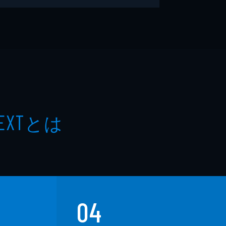
とは
EXT
04