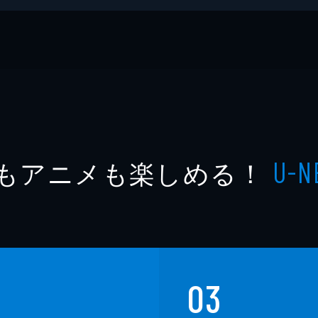
もアニメも楽しめる！
U-N
03