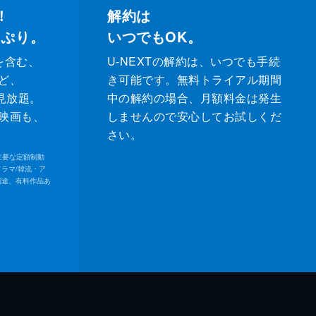
！
解約は
っぷり。
いつでもOK。
を含む、
U-NEXTの解約は、いつでも手続
ど、
き可能です。無料トライアル期間
が見放題。
中の解約の場合、月額料金は発生
映画も、
しませんので安心してお試しくだ
さい。
内の主要な定額制動
ドラマ/韓流・ア
別途、有料作品あ