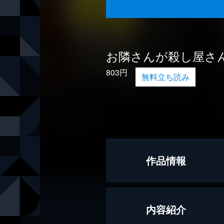
お隣さんが殺し屋さ
803円
無料立ち読み
作品情報
著者
藤崎翔
内容紹介
出版社
KADOKAW