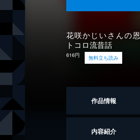
花咲かじいさんの
トコロ流昔話
616円
無料立ち読み
作品情報
著者
所ジョージ
内容紹介
出版社
KADOKAW