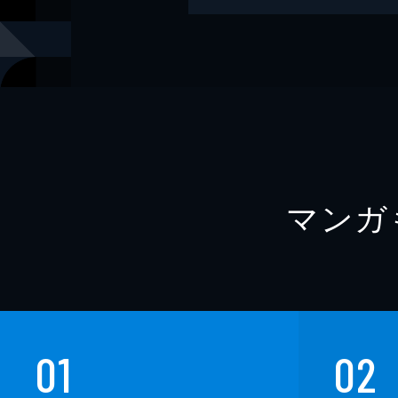
レーベル
角川文庫
マンガ
01
02