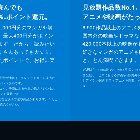
読んでも
見放題作品数No.1
※
％
ポイント還元。
アニメや映画がた
※
,000円分のマンガを購
6,900作品以上のアニメ
、最大400円分がポイン
国内外の映画やドラマな
ます。だから、読みたい
420,000本以上の映像
くさんあっても大丈夫。
好きなマンガのアニメも
たポイントで、お得に楽
とことん満喫できます。
。
※
GEM Partners調べ/2026年7⽉ 国
画配信サービスにおける洋画/邦画/海外
ト還元の対象は、クレジットカード決済に
ジアドラマ/国内ドラマ/アニメを調査。
/ レンタルです。
り。
Uコイン決済による作品の購入 / レンタル
イント還元です。
となる決済方法や商品があります。くわし
確認ください。