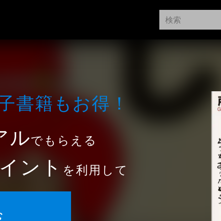
⼦書籍もお得！
アル
でもらえる
イント
を利用して
む