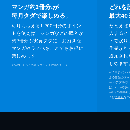
マンガ約2冊分
が
どれを
※
毎月タダで楽しめる。
最大40
毎月もらえる1,200円分のポイン
たとえば1
トを使えば、マンガなどの購入が
入すると
約2冊分も実質タダに。お好きな
トで戻り
マンガやラノベを、とてもお得に
作品がた
楽しめます。
還元され
しめます
※
作品によって必要なポイントが異なります。
※
40％ポイン
よる作品の購入 
※
iOSアプリの
は、20％のポ
※
還元の対象外
くは
こちら
をご