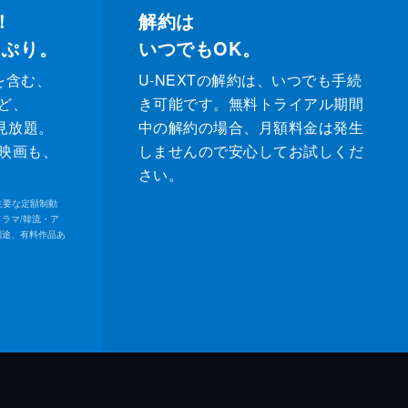
！
解約は
っぷり。
いつでもOK。
を含む、
U-NEXTの解約は、いつでも手続
ど、
き可能です。無料トライアル期間
が見放題。
中の解約の場合、月額料金は発生
映画も、
しませんので安心してお試しくだ
さい。
内の主要な定額制動
ドラマ/韓流・ア
別途、有料作品あ