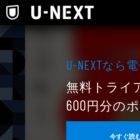
本文へスキップ
なら電
U-NEXT
無料トライ
円分のポ
600
今すぐ読