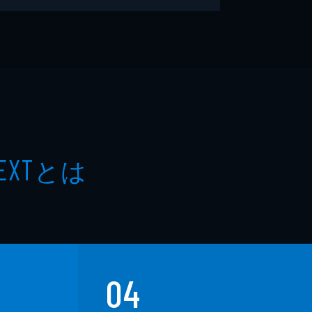
とは
EXT
04