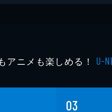
もアニメも楽しめる！
U-N
03