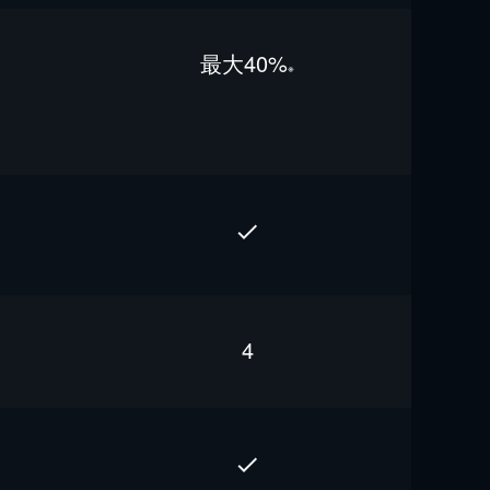
最⼤40%
※
4