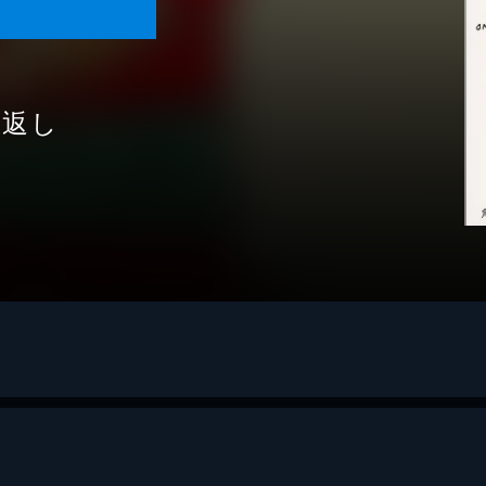
恩返し
A