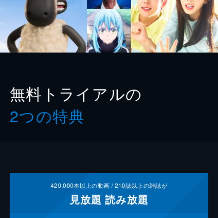
無料トライアルの
2つの特典
420,000
本以上の動画 /
210
誌以上の雑誌が
見放題
読み放題