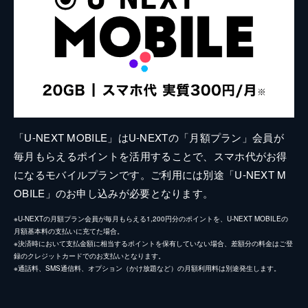
「U-NEXT MOBILE」はU-NEXTの「月額プラン」会員が
毎月もらえるポイントを活用することで、スマホ代がお得
になるモバイルプランです。ご利用には別途「U-NEXT M
OBILE」のお申し込みが必要となります。
※U-NEXTの月額プラン会員が毎月もらえる1,200円分のポイントを、U-NEXT MOBILEの
月額基本料の支払いに充てた場合。
※決済時において支払金額に相当するポイントを保有していない場合、差額分の料金はご登
録のクレジットカードでのお支払いとなります。
※通話料、SMS通信料、オプション（かけ放題など）の月額利用料は別途発生します。