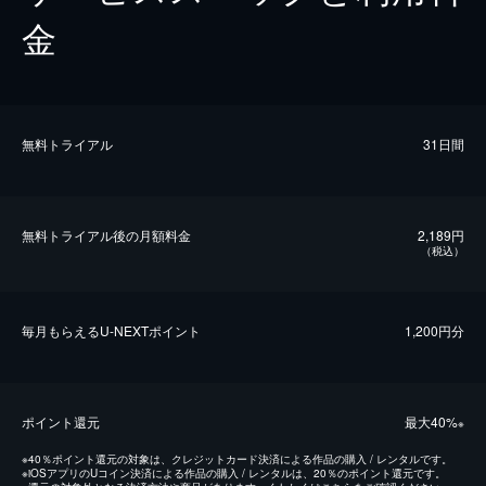
金
無料トライアル
31日間
無料トライアル後の⽉額料金
2,189円
（税込）
毎⽉もらえるU-NEXTポイント
1,200円分
ポイント還元
最⼤40%
※
※
40％ポイント還元の対象は、クレジットカード決済による作品の購入 / レンタルです。
※
iOSアプリのUコイン決済による作品の購入 / レンタルは、20％のポイント還元です。