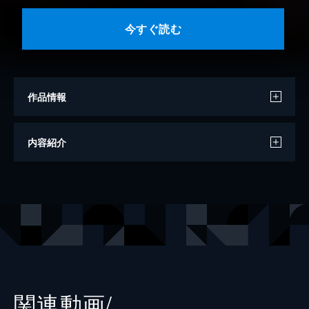
今すぐ読む
作品情報
著者
ブラッドレー・ボンド
内容紹介
著者
フィリップ・Ｎ・モーゼズ
訳
本兌有
訳
杉ライカ
画
わらいなく
出版社
KADOKAWA
関連動画/