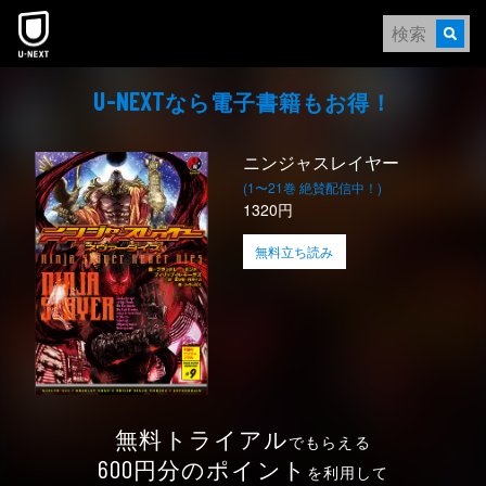
本文へスキップ
なら電⼦書籍もお得！
U-NEXT
ニンジャスレイヤー
(1〜21巻 絶賛配信中！)
1320円
無料立ち読み
無料トライアル
でもらえる
円分のポイント
600
を利用して