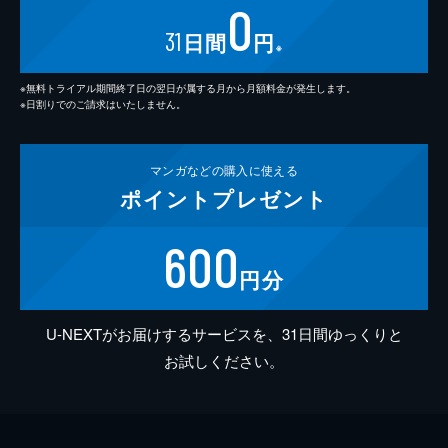
0
31
日間
円
※
※無料トライアル期間終了日の翌日が属する月から月額料金が発生します。
※日割りでのご請求はいたしません。
マンガなどの
購入に使える
ポイント
プレゼント
600
円分
U-NEXTがお届けするサービスを、31日間ゆっくりと
お試しください。