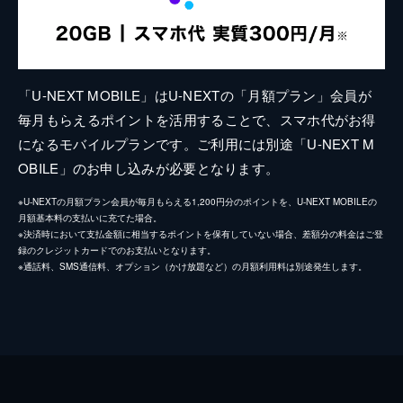
「U-NEXT MOBILE」はU-NEXTの「月額プラン」会員が
毎月もらえるポイントを活用することで、スマホ代がお得
になるモバイルプランです。ご利用には別途「U-NEXT M
OBILE」のお申し込みが必要となります。
※U-NEXTの月額プラン会員が毎月もらえる1,200円分のポイントを、U-NEXT MOBILEの
月額基本料の支払いに充てた場合。
※決済時において支払金額に相当するポイントを保有していない場合、差額分の料金はご登
録のクレジットカードでのお支払いとなります。
※通話料、SMS通信料、オプション（かけ放題など）の月額利用料は別途発生します。