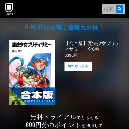
本文へスキップ
なら電⼦書籍もお得！
U-NEXT
【合本版】魔法少女プリテ
ィサミー 全8巻
3396円
無料立ち読み
無料トライアル
でもらえる
円分のポイント
600
を利用して