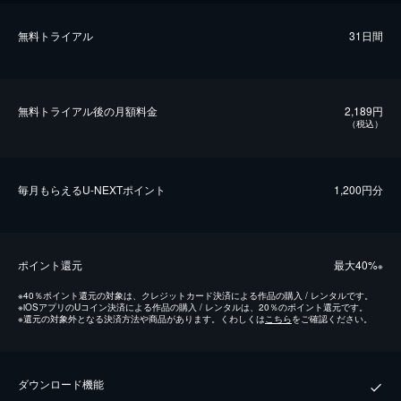
無料トライアル
31日間
無料トライアル後の⽉額料金
2,189円
（税込）
毎⽉もらえるU-NEXTポイント
1,200円分
ポイント還元
最⼤40%
※
※
40％ポイント還元の対象は、クレジットカード決済による作品の購入 / レンタルです。
※
iOSアプリのUコイン決済による作品の購入 / レンタルは、20％のポイント還元です。
※
還元の対象外となる決済方法や商品があります。くわしくは
こちら
をご確認ください。
ダウンロード機能