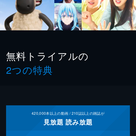
無料トライアルの
2つの特典
420,000
本以上の動画 /
210
誌以上の雑誌が
見放題
読み放題