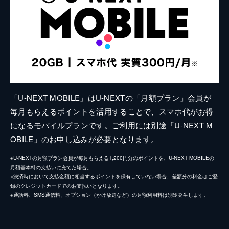
「U-NEXT MOBILE」はU-NEXTの「月額プラン」会員が
毎月もらえるポイントを活用することで、スマホ代がお得
になるモバイルプランです。ご利用には別途「U-NEXT M
OBILE」のお申し込みが必要となります。
※U-NEXTの月額プラン会員が毎月もらえる1,200円分のポイントを、U-NEXT MOBILEの
月額基本料の支払いに充てた場合。
※決済時において支払金額に相当するポイントを保有していない場合、差額分の料金はご登
録のクレジットカードでのお支払いとなります。
※通話料、SMS通信料、オプション（かけ放題など）の月額利用料は別途発生します。