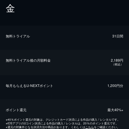
金
無料トライアル
31日間
無料トライアル後の⽉額料金
2,189円
（税込）
毎⽉もらえるU-NEXTポイント
1,200円分
ポイント還元
最⼤40%
※
※
40％ポイント還元の対象は、クレジットカード決済による作品の購入 / レンタルです。
※
iOSアプリのUコイン決済による作品の購入 / レンタルは、20％のポイント還元です。
※
還元の対象外となる決済方法や商品があります。くわしくは
こちら
をご確認ください。