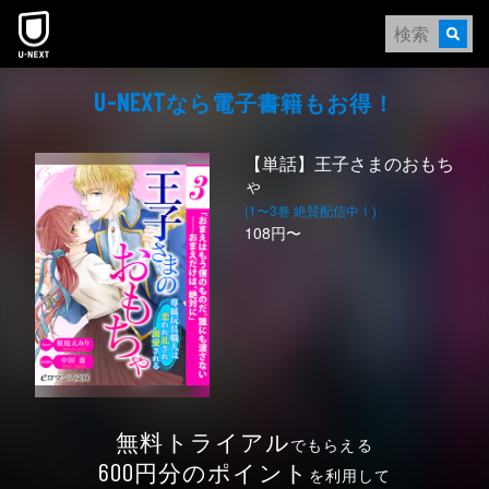
本文へスキップ
なら電⼦書籍もお得！
U-NEXT
【単話】王子さまのおもち
ゃ
(1〜3巻 絶賛配信中！)
108円〜
無料トライアル
でもらえる
円分のポイント
600
を利用して