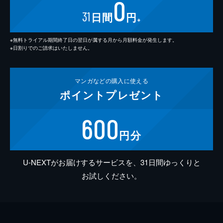
0
31
日間
円
※
※無料トライアル期間終了日の翌日が属する月から月額料金が発生します。
※日割りでのご請求はいたしません。
マンガなどの
購入に使える
ポイント
プレゼント
600
円分
U-NEXTがお届けするサービスを、31日間ゆっくりと
お試しください。