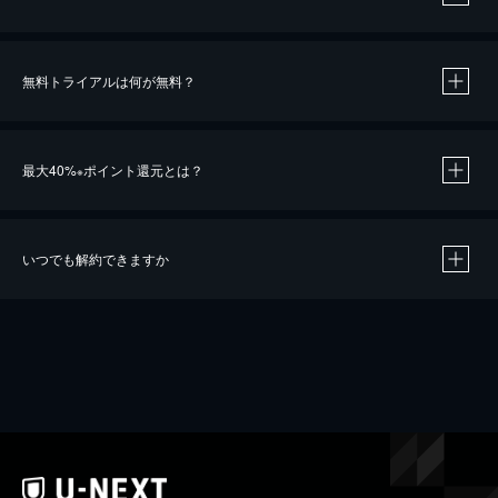
無料トライアルは何が無料？
最大40%
ポイント還元とは？
※
いつでも解約できますか
※
40％ポイント還元の対象は、クレジットカード決済による作品の購入 / レンタルです。
※
iOSアプリのUコイン決済による作品の購入 / レンタルは、20％のポイント還元です。
※
還元の対象外となる決済方法や商品があります。くわしくは
こちら
をご確認ください。
こちら