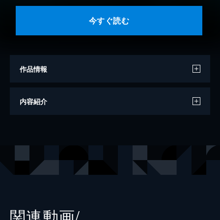
今すぐ読む
作品情報
著者
夜宵草
内容紹介
著者
蒔田陽平
出版社
双葉社
レーベル
双葉文庫
関連動画/