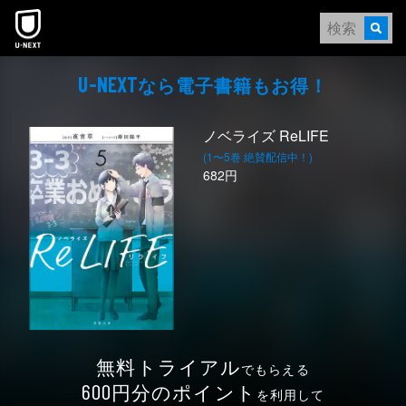
本文へスキップ
なら電⼦書籍もお得！
U-NEXT
ノベライズ ReLIFE
(1〜5巻 絶賛配信中！)
682円
無料トライアル
でもらえる
円分のポイント
600
を利用して