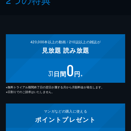
420,000
本以上の動画 /
210
誌以上の雑誌が
見放題
読み放題
0
31
日間
円
※
※無料トライアル期間終了日の翌日が属する月から月額料金が発生します。
※日割りでのご請求はいたしません。
マンガなどの
購入に使える
ポイント
プレゼント