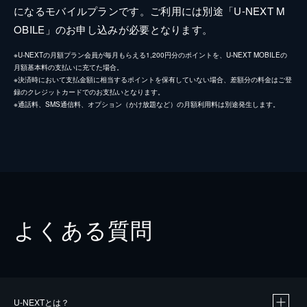
になるモバイルプランです。ご利用には別途「U-NEXT M
OBILE」のお申し込みが必要となります。
※U-NEXTの月額プラン会員が毎月もらえる1,200円分のポイントを、U-NEXT MOBILEの
月額基本料の支払いに充てた場合。
※決済時において支払金額に相当するポイントを保有していない場合、差額分の料金はご登
録のクレジットカードでのお支払いとなります。
※通話料、SMS通信料、オプション（かけ放題など）の月額利用料は別途発生します。
よくある質問
U-NEXTとは？