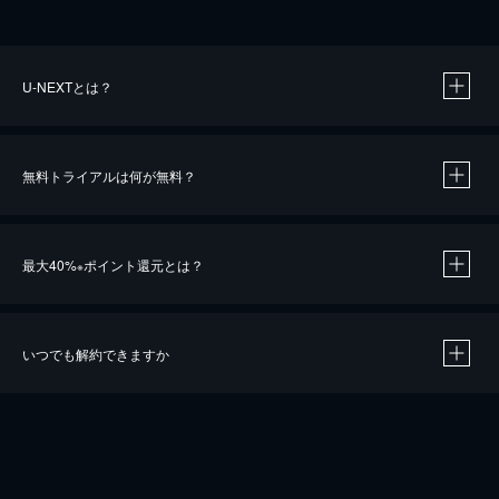
U-NEXTとは？
無料トライアルは何が無料？
最大40%
ポイント還元とは？
※
いつでも解約できますか
※
40％ポイント還元の対象は、クレジットカード決済による作品の購入 / レンタルです。
※
iOSアプリのUコイン決済による作品の購入 / レンタルは、20％のポイント還元です。
※
還元の対象外となる決済方法や商品があります。くわしくは
こちら
をご確認ください。