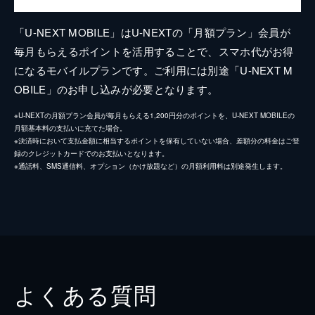
「U-NEXT MOBILE」はU-NEXTの「月額プラン」会員が
毎月もらえるポイントを活用することで、スマホ代がお得
になるモバイルプランです。ご利用には別途「U-NEXT M
OBILE」のお申し込みが必要となります。
※U-NEXTの月額プラン会員が毎月もらえる1,200円分のポイントを、U-NEXT MOBILEの
月額基本料の支払いに充てた場合。
※決済時において支払金額に相当するポイントを保有していない場合、差額分の料金はご登
録のクレジットカードでのお支払いとなります。
※通話料、SMS通信料、オプション（かけ放題など）の月額利用料は別途発生します。
よくある質問