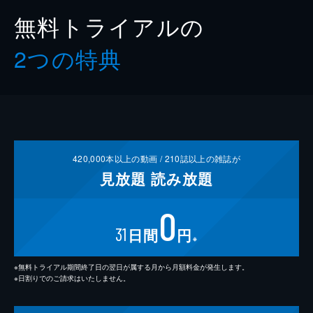
無料トライアルの
2つの特典
420,000
本以上の動画 /
210
誌以上の雑誌が
見放題
読み放題
0
31
日間
円
※
※無料トライアル期間終了日の翌日が属する月から月額料金が発生します。
※日割りでのご請求はいたしません。