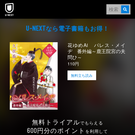
本文へスキップ
なら電⼦書籍もお得！
U-NEXT
花ゆめAi パレス・メイ
ヂ 番外編～鹿王院宮の夫
問ひ～
110円
無料立ち読み
無料トライアル
でもらえる
円分のポイント
600
を利用して