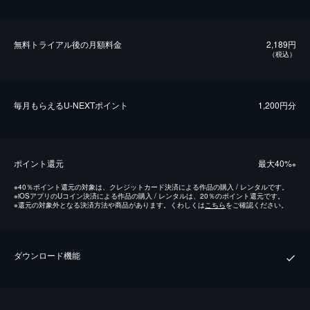
無料トライアル後の⽉額料金
2,189円
（税込）
毎⽉もらえるU-NEXTポイント
1,200円分
ポイント還元
最⼤40%
※
※
40％ポイント還元の対象は、クレジットカード決済による作品の購入 / レンタルです。
※
iOSアプリのUコイン決済による作品の購入 / レンタルは、20％のポイント還元です。
※
還元の対象外となる決済方法や商品があります。くわしくは
こちら
をご確認ください。
ダウンロード機能