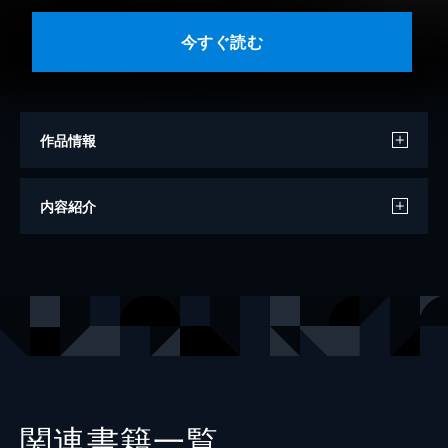
今すぐ読む
作品情報
著者
久世番子
内容紹介
出版社
白泉社
掲載誌
花ゆめAi
レーベル
花ゆめAi
関連書籍一覧