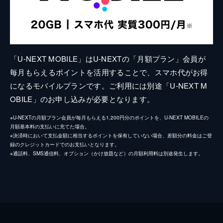
「U-NEXT MOBILE」はU-NEXTの「月額プラン」会員が
毎月もらえるポイントを活用することで、スマホ代がお得
になるモバイルプランです。ご利用には別途「U-NEXT M
OBILE」のお申し込みが必要となります。
※U-NEXTの月額プラン会員が毎月もらえる1,200円分のポイントを、U-NEXT MOBILEの
月額基本料の支払いに充てた場合。
※決済時において支払金額に相当するポイントを保有していない場合、差額分の料金はご登
録のクレジットカードでのお支払いとなります。
※通話料、SMS通信料、オプション（かけ放題など）の月額利用料は別途発生します。