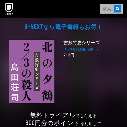
本文へスキップ
なら電⼦書籍もお得！
U-NEXT
吉敷竹史シリーズ
(1〜3巻 絶賛配信中！)
713円
無料トライアル
でもらえる
円分のポイント
600
を利用して