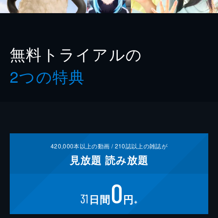
無料トライアルの
2つの特典
420,000
本以上の動画 /
210
誌以上の雑誌が
見放題
読み放題
0
31
日間
円
※