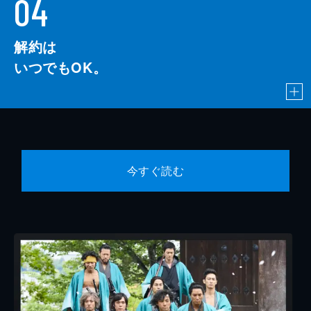
04
解約は
いつでもOK。
今すぐ読む