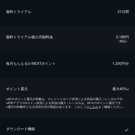
無料トライアル
31日間
無料トライアル後の⽉額料金
2,189円
（税込）
毎⽉もらえるU-NEXTポイント
1,200円分
ポイント還元
最⼤40%
※
※
40％ポイント還元の対象は、クレジットカード決済による作品の購入 / レンタルです。
※
iOSアプリのUコイン決済による作品の購入 / レンタルは、20％のポイント還元です。
※
還元の対象外となる決済方法や商品があります。くわしくは
こちら
をご確認ください。
ダウンロード機能