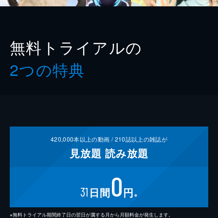
無料トライアルの
2つの特典
420,000
本以上の動画 /
210
誌以上の雑誌が
見放題
読み放題
0
31
日間
円
※
※無料トライアル期間終了日の翌日が属する月から月額料金が発生します。