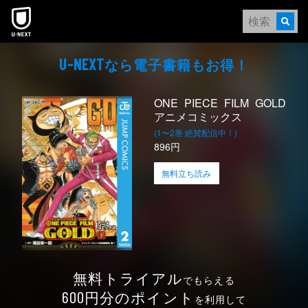
本文へスキップ
なら電⼦書籍もお得！
U-NEXT
ONE PIECE FILM GOLD
アニメコミックス
(1〜2巻 絶賛配信中！)
896円
無料立ち読み
無料トライアル
でもらえる
円分のポイント
600
を利用して