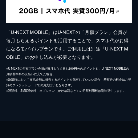
「U-NEXT MOBILE」はU-NEXTの「月額プラン」会員が
毎月もらえるポイントを活用することで、スマホ代がお得
になるモバイルプランです。ご利用には別途「U-NEXT M
OBILE」のお申し込みが必要となります。
※U-NEXTの月額プラン会員が毎月もらえる1,200円分のポイントを、U-NEXT MOBILEの
月額基本料の支払いに充てた場合。
※決済時において支払金額に相当するポイントを保有していない場合、差額分の料金はご登
録のクレジットカードでのお支払いとなります。
※通話料、SMS通信料、オプション（かけ放題など）の月額利用料は別途発生します。