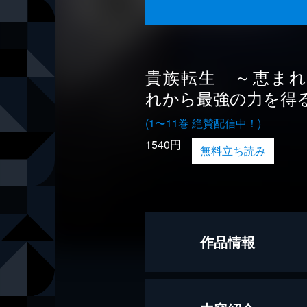
貴族転生 ～恵ま
れから最強の力を得
(1〜11巻 絶賛配信中！)
1540円
無料立ち読み
作品情報
著者
三木なずな