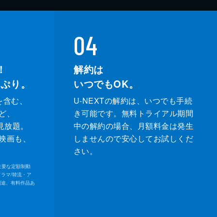
04
！
解約は
っぷり。
いつでもOK。
を含む、
U-NEXTの解約は、いつでも手続
ど、
き可能です。無料トライアル期間
が見放題。
中の解約の場合、月額料金は発生
映画も、
しませんので安心してお試しくだ
さい。
内の主要な定額制動
ドラマ/韓流・ア
別途、有料作品あ