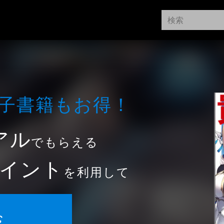
⼦書籍もお得！
アル
でもらえる
イント
を利用して
む