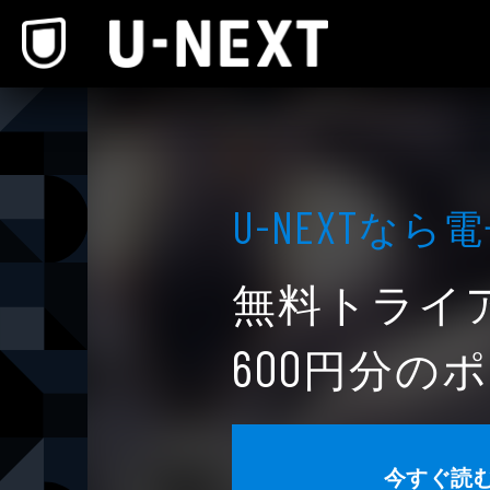
本文へスキップ
なら電
U-NEXT
無料トライ
円分のポ
600
今すぐ読