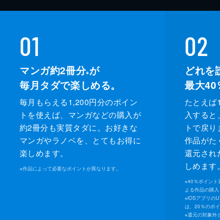
01
02
マンガ約2冊分
が
どれを
※
毎月タダで楽しめる。
最大40
毎月もらえる1,200円分のポイン
たとえば1
トを使えば、マンガなどの購入が
入すると
約2冊分も実質タダに。お好きな
トで戻り
マンガやラノベを、とてもお得に
作品がた
楽しめます。
還元され
しめます
※
作品によって必要なポイントが異なります。
※
40％ポイン
よる作品の購入 
※
iOSアプリの
は、20％のポ
※
還元の対象外