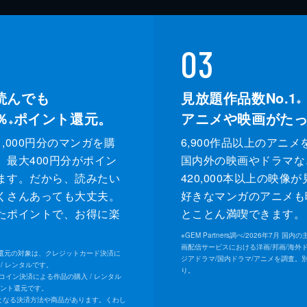
03
読んでも
見放題作品数No.1
※
％
ポイント還元。
アニメや映画がた
※
,000円分のマンガを購
6,900作品以上のアニメ
、最大400円分がポイン
国内外の映画やドラマな
ます。だから、読みたい
420,000本以上の映像
くさんあっても大丈夫。
好きなマンガのアニメも
たポイントで、お得に楽
とことん満喫できます。
。
※
GEM Partners調べ/2026年7⽉ 国
画配信サービスにおける洋画/邦画/海外
ト還元の対象は、クレジットカード決済に
ジアドラマ/国内ドラマ/アニメを調査。
/ レンタルです。
り。
Uコイン決済による作品の購入 / レンタル
イント還元です。
となる決済方法や商品があります。くわし