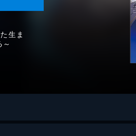
れた生ま
る～