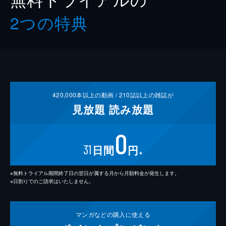
2つの特典
420,000
本以上の動画 /
210
誌以上の雑誌が
見放題
読み放題
0
31
日間
円
※
※無料トライアル期間終了日の翌日が属する月から月額料金が発生します。
※日割りでのご請求はいたしません。
マンガなどの
購入に使える