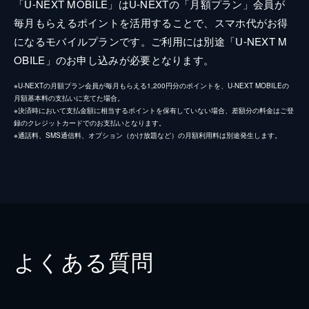
「U-NEXT MOBILE」はU-NEXTの「月額プラン」会員が
毎月もらえるポイントを活用することで、スマホ代がお得
になるモバイルプランです。ご利用には別途「U-NEXT M
OBILE」のお申し込みが必要となります。
※U-NEXTの月額プラン会員が毎月もらえる1,200円分のポイントを、U-NEXT MOBILEの
月額基本料の支払いに充てた場合。
※決済時において支払金額に相当するポイントを保有していない場合、差額分の料金はご登
録のクレジットカードでのお支払いとなります。
※通話料、SMS通信料、オプション（かけ放題など）の月額利用料は別途発生します。
よくある質問