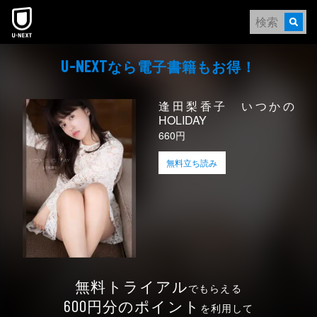
本文へスキップ
なら電⼦書籍もお得！
U-NEXT
逢田梨香子 いつかの
HOLIDAY
660円
無料立ち読み
無料トライアル
でもらえる
円分のポイント
600
を利用して