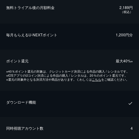
無料トライアル後の⽉額料金
2,189円
（税込）
毎⽉もらえるU-NEXTポイント
1,200円分
ポイント還元
最⼤40%
※
※
40％ポイント還元の対象は、クレジットカード決済による作品の購入 / レンタルです。
※
iOSアプリのUコイン決済による作品の購入 / レンタルは、20％のポイント還元です。
※
還元の対象外となる決済方法や商品があります。くわしくは
こちら
をご確認ください。
ダウンロード機能
同時視聴アカウント数
4