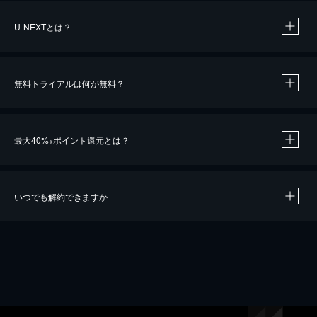
U-NEXTとは？
無料トライアルは何が無料？
最大40%
ポイント還元とは？
※
いつでも解約できますか
※
40％ポイント還元の対象は、クレジットカード決済による作品の購入 / レンタルです。
※
iOSアプリのUコイン決済による作品の購入 / レンタルは、20％のポイント還元です。
※
還元の対象外となる決済方法や商品があります。くわしくは
こちら
をご確認ください。
こちら