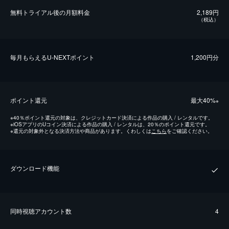
無料トライアル後の⽉額料金
2,189円
（税込）
毎⽉もらえるU-NEXTポイント
1,200円分
ポイント還元
最⼤40%
※
※
40％ポイント還元の対象は、クレジットカード決済による作品の購入 / レンタルです。
※
iOSアプリのUコイン決済による作品の購入 / レンタルは、20％のポイント還元です。
※
還元の対象外となる決済方法や商品があります。くわしくは
こちら
をご確認ください。
ダウンロード機能
同時視聴アカウント数
4