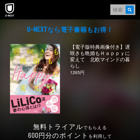
本文へスキップ
なら電⼦書籍もお得！
U-NEXT
【電子版特典画像付き】遅
咲きも晩婚もＨａｐｐｙに
変えて 北欧マインドの暮
らし
1265円
無料トライアル
でもらえる
円分のポイント
600
を利用して