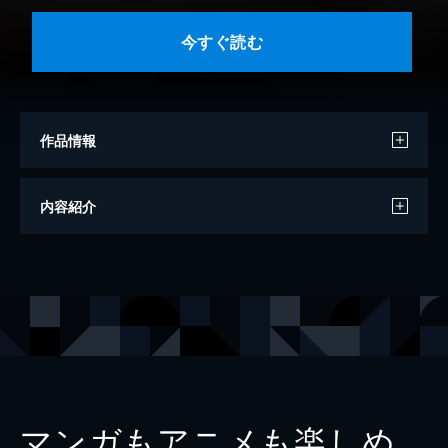
今すぐ読む
作品情報
著者
ＬｉＬｉＣｏ
内容紹介
出版社
講談社
マンガもアニメも楽しめ