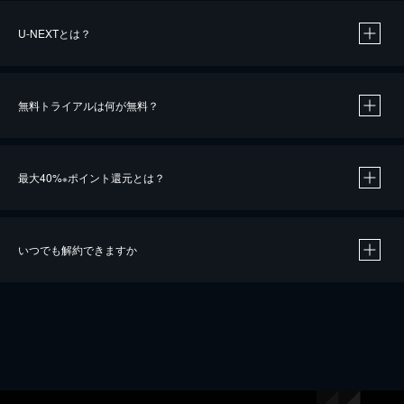
U-NEXTとは？
無料トライアルは何が無料？
最大40%
ポイント還元とは？
※
いつでも解約できますか
※
40％ポイント還元の対象は、クレジットカード決済による作品の購入 / レンタルです。
※
iOSアプリのUコイン決済による作品の購入 / レンタルは、20％のポイント還元です。
※
還元の対象外となる決済方法や商品があります。くわしくは
こちら
をご確認ください。
こちら