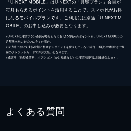
「U-NEXT MOBILE」はU-NEXTの「月額プラン」会員が
毎月もらえるポイントを活用することで、スマホ代がお得
になるモバイルプランです。ご利用には別途「U-NEXT M
OBILE」のお申し込みが必要となります。
※U-NEXTの月額プラン会員が毎月もらえる1,200円分のポイントを、U-NEXT MOBILEの
月額基本料の支払いに充てた場合。
※決済時において支払金額に相当するポイントを保有していない場合、差額分の料金はご登
録のクレジットカードでのお支払いとなります。
※通話料、SMS通信料、オプション（かけ放題など）の月額利用料は別途発生します。
よくある質問