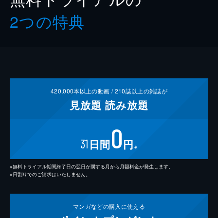
2つの特典
420,000
本以上の動画 /
210
誌以上の雑誌が
見放題
読み放題
0
31
日間
円
※
※無料トライアル期間終了日の翌日が属する月から月額料金が発生します。
※日割りでのご請求はいたしません。
マンガなどの
購入に使える