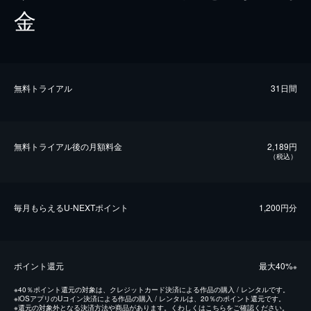
金
無料トライアル
31日間
無料トライアル後の⽉額料金
2,189円
（税込）
毎⽉もらえるU-NEXTポイント
1,200円分
ポイント還元
最⼤40%
※
※
40％ポイント還元の対象は、クレジットカード決済による作品の購入 / レンタルです。
※
iOSアプリのUコイン決済による作品の購入 / レンタルは、20％のポイント還元です。
※
還元の対象外となる決済方法や商品があります。くわしくは
こちら
をご確認ください。