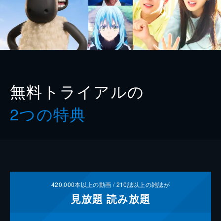
無料トライアルの
2つの特典
420,000
本以上の動画 /
210
誌以上の雑誌が
見放題
読み放題