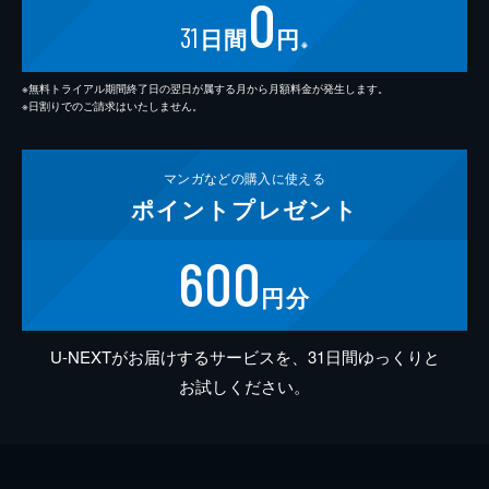
0
31
日間
円
※
※無料トライアル期間終了日の翌日が属する月から月額料金が発生します。
※日割りでのご請求はいたしません。
マンガなどの
購入に使える
ポイント
プレゼント
600
円分
U-NEXTがお届けするサービスを、31日間ゆっくりと
お試しください。