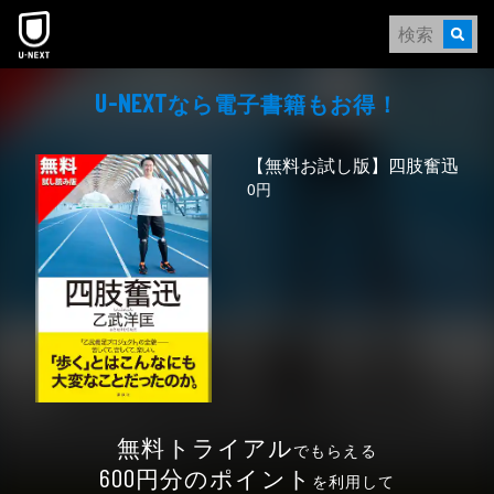
本文へスキップ
なら電⼦書籍もお得！
U-NEXT
【無料お試し版】四肢奮迅
0円
無料トライアル
でもらえる
円分のポイント
600
を利用して