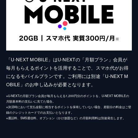
「U-NEXT MOBILE」はU-NEXTの「月額プラン」会員が
毎月もらえるポイントを活用することで、スマホ代がお得
になるモバイルプランです。ご利用には別途「U-NEXT M
OBILE」のお申し込みが必要となります。
※U-NEXTの月額プラン会員が毎月もらえる1,200円分のポイントを、U-NEXT MOBILEの
月額基本料の支払いに充てた場合。
※決済時において支払金額に相当するポイントを保有していない場合、差額分の料金はご登
録のクレジットカードでのお支払いとなります。
※通話料、SMS通信料、オプション（かけ放題など）の月額利用料は別途発生します。