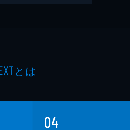
とは
EXT
04