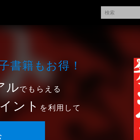
⼦書籍もお得！
アル
でもらえる
イント
を利用して
む