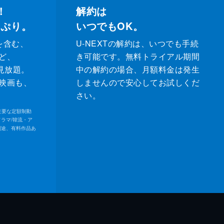
！
解約は
っぷり。
いつでもOK。
を含む、
U-NEXTの解約は、いつでも手続
ど、
き可能です。無料トライアル期間
が見放題。
中の解約の場合、月額料金は発生
映画も、
しませんので安心してお試しくだ
さい。
内の主要な定額制動
ドラマ/韓流・ア
別途、有料作品あ