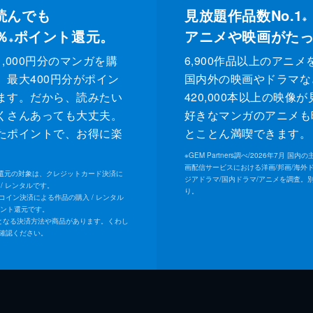
読んでも
見放題作品数No.1
※
％
ポイント還元。
アニメや映画がた
※
,000円分のマンガを購
6,900作品以上のアニメ
、最大400円分がポイン
国内外の映画やドラマな
ます。だから、読みたい
420,000本以上の映像
くさんあっても大丈夫。
好きなマンガのアニメも
たポイントで、お得に楽
とことん満喫できます。
。
※
GEM Partners調べ/2026年7⽉ 国
画配信サービスにおける洋画/邦画/海外
ト還元の対象は、クレジットカード決済に
ジアドラマ/国内ドラマ/アニメを調査。
/ レンタルです。
り。
Uコイン決済による作品の購入 / レンタル
イント還元です。
となる決済方法や商品があります。くわし
確認ください。