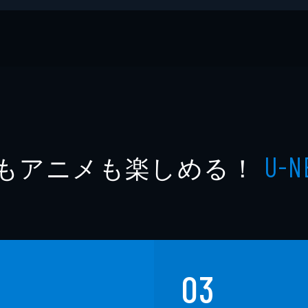
もアニメも楽しめる！
U-N
03