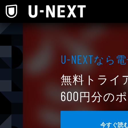
本文へスキップ
なら電
U-NEXT
無料トライ
円分のポ
600
今すぐ読