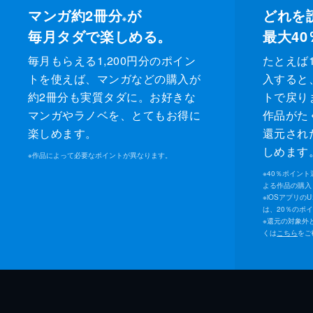
マンガ約2冊分
が
どれを
※
毎月タダで楽しめる。
最大40
毎月もらえる1,200円分のポイン
たとえば1
トを使えば、マンガなどの購入が
入すると
約2冊分も実質タダに。お好きな
トで戻り
マンガやラノベを、とてもお得に
作品がた
楽しめます。
還元され
しめます
※
作品によって必要なポイントが異なります。
※
40％ポイン
よる作品の購入 
※
iOSアプリの
は、20％のポ
※
還元の対象外
くは
こちら
をご