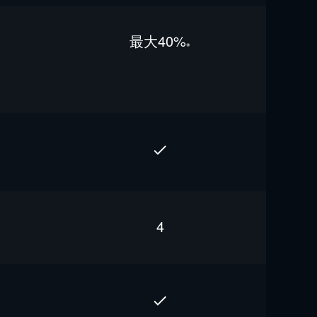
最⼤40%
※
4