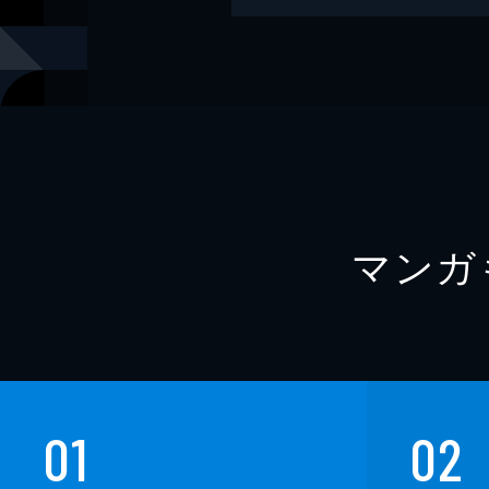
レーベル
講談社文庫
マンガ
01
02