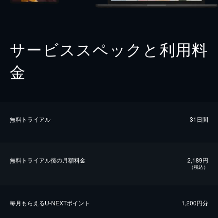
サービススペックと利用料
金
無料トライアル
31日間
無料トライアル後の⽉額料金
2,189円
（税込）
毎⽉もらえるU-NEXTポイント
1,200円分