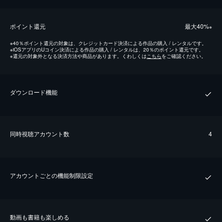
ポイント還元
最⼤40%
※
※
40％ポイント還元の対象は、クレジットカード決済による作品の購入 / レンタルです。
※
iOSアプリのUコイン決済による作品の購入 / レンタルは、20％のポイント還元です。
※
還元の対象外となる決済方法や商品があります。くわしくは
こちら
をご確認ください。
ダウンロード機能
同時視聴アカウント数
4
アカウントごとの機能制限設定
動画も書籍も楽しめる