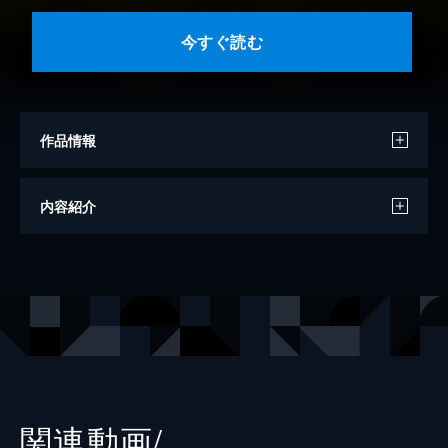
今すぐ読む
作品情報
著者
ブラッドレー・ボンド
内容紹介
著者
フィリップ・Ｎ・モーゼズ
訳
本兌有
訳
杉ライカ
画
わらいなく
出版社
KADOKAWA
レーベル
ホビー書籍部
関連動画/