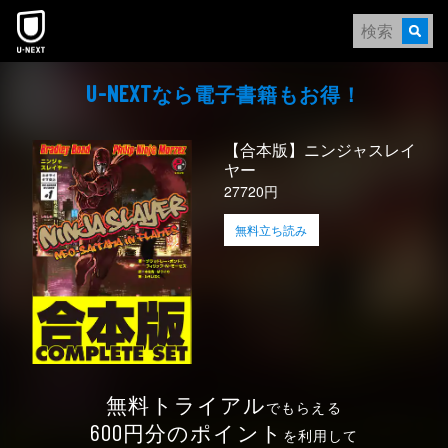
本文へスキップ
なら電⼦書籍もお得！
U-NEXT
【合本版】ニンジャスレイ
ヤー
27720円
無料立ち読み
無料トライアル
でもらえる
円分のポイント
600
を利用して