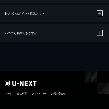
最大40%
ポイント還元とは？
※
いつでも解約できますか
※
40％ポイント還元の対象は、クレジットカード決済による作品の購入 / レンタルです。
※
iOSアプリのUコイン決済による作品の購入 / レンタルは、20％のポイント還元です。
※
還元の対象外となる決済方法や商品があります。くわしくは
こちら
をご確認ください。
こちら
ホーム
会社概要
プライバシー
お問い合わせ