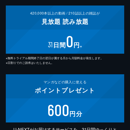
420,000
本以上の動画 /
210
誌以上の雑誌が
見放題
読み放題
0
31
日間
円
※
※無料トライアル期間終了日の翌日が属する月から月額料金が発生します。
※日割りでのご請求はいたしません。
マンガなどの
購入に使える
ポイント
プレゼント
600
円分
U-NEXTがお届けするサービスを、31日間ゆっくりと