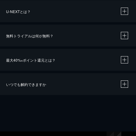
U-NEXTとは？
無料トライアルは何が無料？
最大40%
ポイント還元とは？
※
いつでも解約できますか
※
40％ポイント還元の対象は、クレジットカード決済による作品の購入 / レンタルです。
※
iOSアプリのUコイン決済による作品の購入 / レンタルは、20％のポイント還元です。
※
還元の対象外となる決済方法や商品があります。くわしくは
こちら
をご確認ください。
こちら