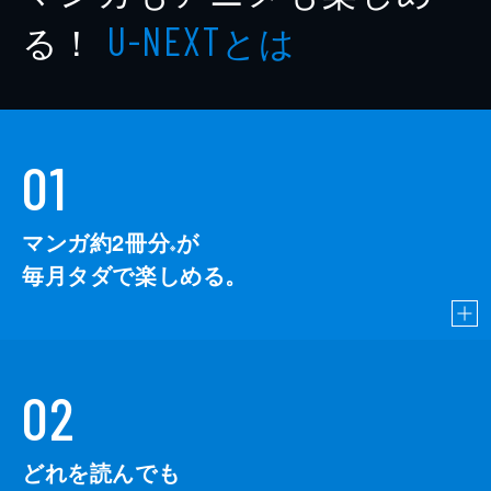
著者
森田季節
る！
とは
U-NEXT
イラストレーター
西沢５ミリ
イラストレーター
しゅがお
イラストレーター
藻
01
イラストレーター
ニリツ
イラストレーター
なのたろ
マンガ約2冊分
が
※
イラストレーター
shri
毎月タダで楽しめる。
イラストレーター
kyo
イラストレーター
紅緒
出版社
SBクリエイティブ
02
レーベル
GA文庫
どれを読んでも