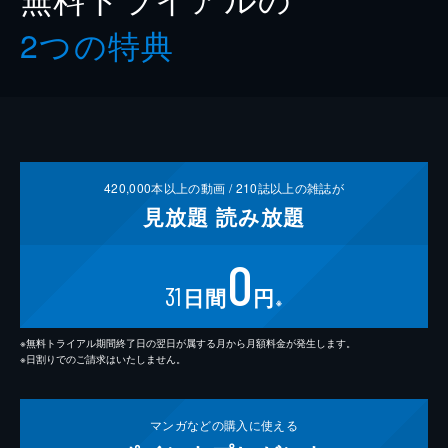
2つの特典
420,000
本以上の動画 /
210
誌以上の雑誌が
見放題
読み放題
0
31
日間
円
※
※無料トライアル期間終了日の翌日が属する月から月額料金が発生します。
※日割りでのご請求はいたしません。
マンガなどの
購入に使える