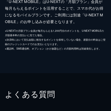
「U-NEXT MOBILE」はU-NEXTの「月額プラン」会員が
毎月もらえるポイントを活用することで、スマホ代がお得
になるモバイルプランです。ご利用には別途「U-NEXT M
OBILE」のお申し込みが必要となります。
※U-NEXTの月額プラン会員が毎月もらえる1,200円分のポイントを、U-NEXT MOBILEの
月額基本料の支払いに充てた場合。
※決済時において支払金額に相当するポイントを保有していない場合、差額分の料金はご登
録のクレジットカードでのお支払いとなります。
※通話料、SMS通信料、オプション（かけ放題など）の月額利用料は別途発生します。
よくある質問