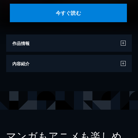
今すぐ読む
作品情報
著者
柚本悠斗
内容紹介
著者
大地の怒り
著者
えぞぎんぎつね
著者
大森藤ノ
著者
有澤有
著者
徳山銀次郎
著者
三木なずな
マンガもアニメも楽しめ