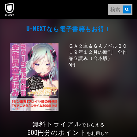
本文へスキップ
なら電⼦書籍もお得！
U-NEXT
ＧＡ文庫＆ＧＡノベル２０
１９年１２月の新刊 全作
品立読み（合本版）
0円
無料トライアル
でもらえる
円分のポイント
600
を利用して