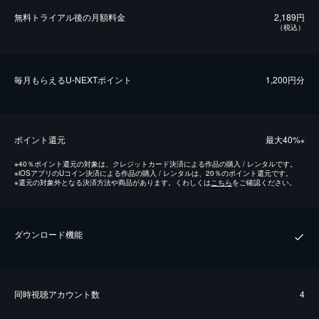
無料トライアル後の⽉額料金
2,189円
（税込）
毎⽉もらえるU-NEXTポイント
1,200円分
ポイント還元
最⼤40%
※
※
40％ポイント還元の対象は、クレジットカード決済による作品の購入 / レンタルです。
※
iOSアプリのUコイン決済による作品の購入 / レンタルは、20％のポイント還元です。
※
還元の対象外となる決済方法や商品があります。くわしくは
こちら
をご確認ください。
ダウンロード機能
同時視聴アカウント数
4