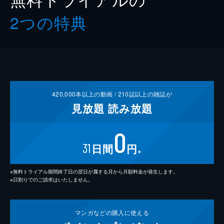
2つの特典
420,000
本以上の動画 /
210
誌以上の雑誌が
見放題
読み放題
0
31
日間
円
※
※無料トライアル期間終了日の翌日が属する月から月額料金が発生します。
※日割りでのご請求はいたしません。
マンガなどの
購入に使える