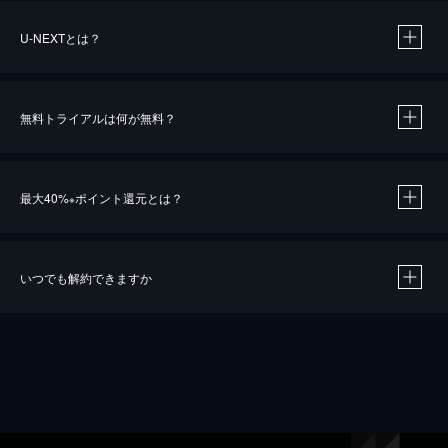
U-NEXTとは？
無料トライアルは何が無料？
最大40%
ポイント還元とは？
※
いつでも解約できますか
※
40％ポイント還元の対象は、クレジットカード決済による作品の購入 / レンタルです。
※
iOSアプリのUコイン決済による作品の購入 / レンタルは、20％のポイント還元です。
※
還元の対象外となる決済方法や商品があります。くわしくは
こちら
をご確認ください。
こちら