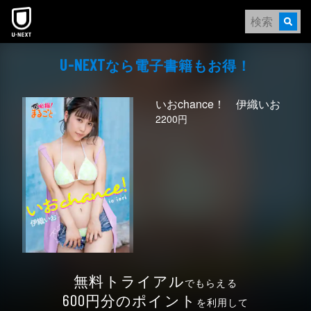
本文へスキップ
なら電⼦書籍もお得！
U-NEXT
いおchance！ 伊織いお
2200円
無料トライアル
でもらえる
円分のポイント
600
を利用して