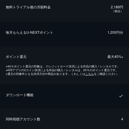
無料トライアル後の⽉額料金
2,189円
（税込）
毎⽉もらえるU-NEXTポイント
1,200円分
ポイント還元
最⼤40%
※
※
40％ポイント還元の対象は、クレジットカード決済による作品の購入 / レンタルです。
※
iOSアプリのUコイン決済による作品の購入 / レンタルは、20％のポイント還元です。
※
還元の対象外となる決済方法や商品があります。くわしくは
こちら
をご確認ください。
ダウンロード機能
同時視聴アカウント数
4