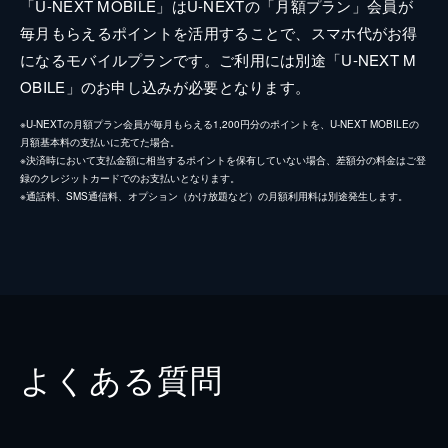
「U-NEXT MOBILE」はU-NEXTの「月額プラン」会員が
毎月もらえるポイントを活用することで、スマホ代がお得
になるモバイルプランです。ご利用には別途「U-NEXT M
OBILE」のお申し込みが必要となります。
※U-NEXTの月額プラン会員が毎月もらえる1,200円分のポイントを、U-NEXT MOBILEの
月額基本料の支払いに充てた場合。
※決済時において支払金額に相当するポイントを保有していない場合、差額分の料金はご登
録のクレジットカードでのお支払いとなります。
※通話料、SMS通信料、オプション（かけ放題など）の月額利用料は別途発生します。
よくある質問