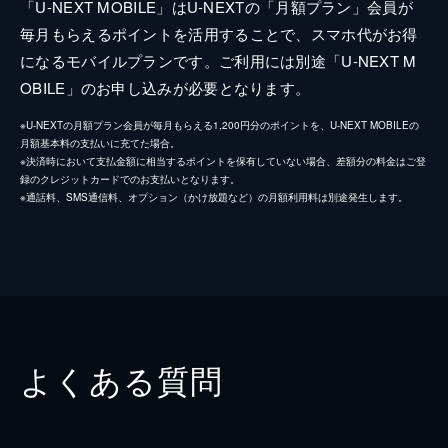
「U-NEXT MOBILE」はU-NEXTの「月額プラン」会員が
毎月もらえるポイントを活用することで、スマホ代がお得
になるモバイルプランです。ご利用には別途「U-NEXT M
OBILE」のお申し込みが必要となります。
※U-NEXTの月額プラン会員が毎月もらえる1,200円分のポイントを、U-NEXT MOBILEの
月額基本料の支払いに充てた場合。
※決済時において支払金額に相当するポイントを保有していない場合、差額分の料金はご登
録のクレジットカードでのお支払いとなります。
※通話料、SMS通信料、オプション（かけ放題など）の月額利用料は別途発生します。
よくある質問