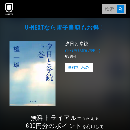
本文へスキップ
なら電⼦書籍もお得！
U-NEXT
夕日と拳銃
(1〜2巻 絶賛配信中！)
638円
無料立ち読み
無料トライアル
でもらえる
円分のポイント
600
を利用して