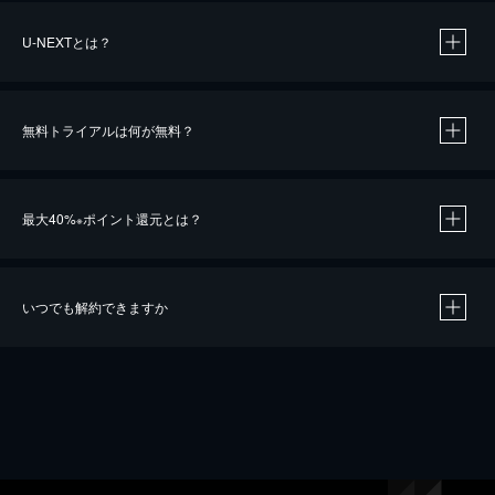
U-NEXTとは？
無料トライアルは何が無料？
最大40%
ポイント還元とは？
※
いつでも解約できますか
※
40％ポイント還元の対象は、クレジットカード決済による作品の購入 / レンタルです。
※
iOSアプリのUコイン決済による作品の購入 / レンタルは、20％のポイント還元です。
※
還元の対象外となる決済方法や商品があります。くわしくは
こちら
をご確認ください。
こちら