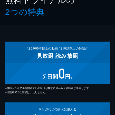
2つの特典
420,000
本以上の動画 /
210
誌以上の雑誌が
見放題
読み放題
0
31
日間
円
※
※無料トライアル期間終了日の翌日が属する月から月額料金が発生します。
※日割りでのご請求はいたしません。
マンガなどの
購入に使える