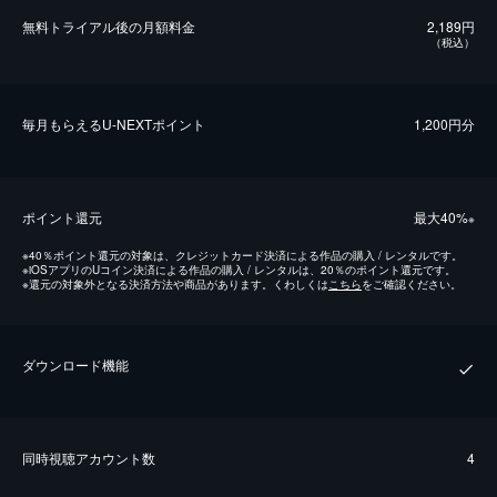
無料トライアル後の⽉額料金
2,189円
（税込）
毎⽉もらえるU-NEXTポイント
1,200円分
ポイント還元
最⼤40%
※
※
40％ポイント還元の対象は、クレジットカード決済による作品の購入 / レンタルです。
※
iOSアプリのUコイン決済による作品の購入 / レンタルは、20％のポイント還元です。
※
還元の対象外となる決済方法や商品があります。くわしくは
こちら
をご確認ください。
ダウンロード機能
同時視聴アカウント数
4