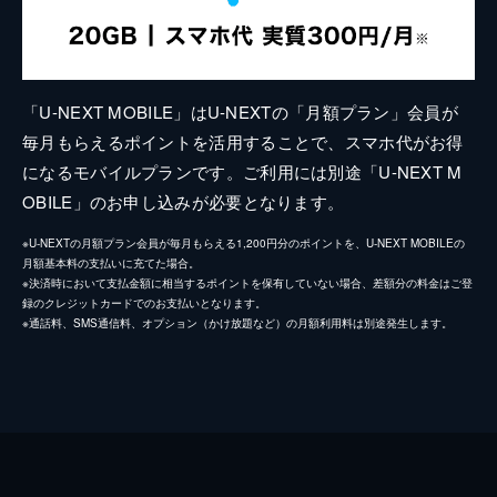
「U-NEXT MOBILE」はU-NEXTの「月額プラン」会員が
毎月もらえるポイントを活用することで、スマホ代がお得
になるモバイルプランです。ご利用には別途「U-NEXT M
OBILE」のお申し込みが必要となります。
※U-NEXTの月額プラン会員が毎月もらえる1,200円分のポイントを、U-NEXT MOBILEの
月額基本料の支払いに充てた場合。
※決済時において支払金額に相当するポイントを保有していない場合、差額分の料金はご登
録のクレジットカードでのお支払いとなります。
※通話料、SMS通信料、オプション（かけ放題など）の月額利用料は別途発生します。