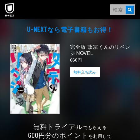
本文へスキップ
なら電⼦書籍もお得！
U-NEXT
完全版 政宗くんのリベン
ジ NOVEL
660円
無料立ち読み
無料トライアル
でもらえる
円分のポイント
600
を利用して