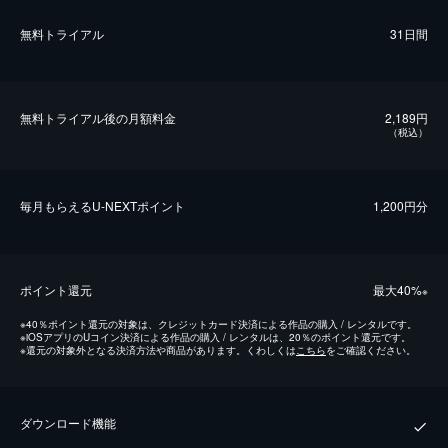
無料トライアル
31日間
無料トライアル後の⽉額料金
2,189円
（税込）
毎⽉もらえるU-NEXTポイント
1,200円分
ポイント還元
最⼤40%
※
※
40％ポイント還元の対象は、クレジットカード決済による作品の購入 / レンタルです。
※
iOSアプリのUコイン決済による作品の購入 / レンタルは、20％のポイント還元です。
※
還元の対象外となる決済方法や商品があります。くわしくは
こちら
をご確認ください。
ダウンロード機能