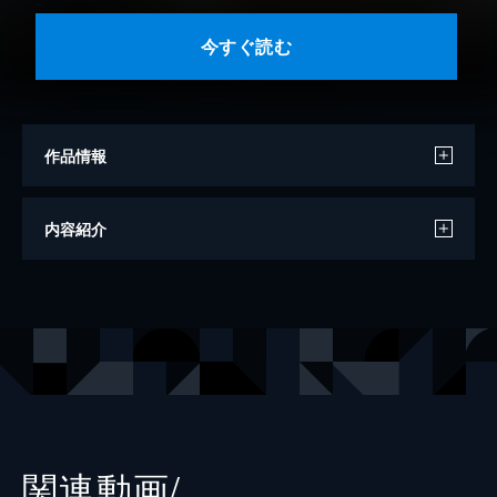
今すぐ読む
作品情報
著者
竹岡葉月
内容紹介
イラスト
Ｔｉｖ
出版社
一迅社
レーベル
REXコミックス
関連動画/