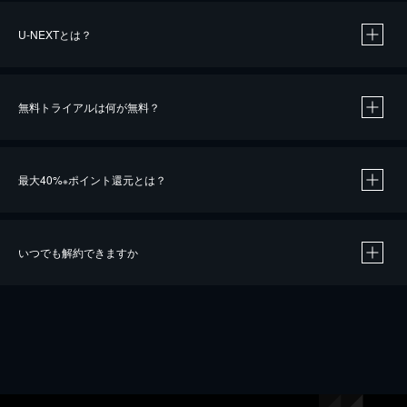
U-NEXTとは？
無料トライアルは何が無料？
最大40%
ポイント還元とは？
※
いつでも解約できますか
※
40％ポイント還元の対象は、クレジットカード決済による作品の購入 / レンタルです。
※
iOSアプリのUコイン決済による作品の購入 / レンタルは、20％のポイント還元です。
※
還元の対象外となる決済方法や商品があります。くわしくは
こちら
をご確認ください。
こちら