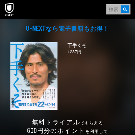
本文へスキップ
なら電⼦書籍もお得！
U-NEXT
下手くそ
1287円
無料トライアル
でもらえる
円分のポイント
600
を利用して