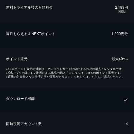
無料トライアル後の⽉額料金
2,189円
（税込）
毎⽉もらえるU-NEXTポイント
1,200円分
ポイント還元
最⼤40%
※
※
40％ポイント還元の対象は、クレジットカード決済による作品の購入 / レンタルです。
※
iOSアプリのUコイン決済による作品の購入 / レンタルは、20％のポイント還元です。
※
還元の対象外となる決済方法や商品があります。くわしくは
こちら
をご確認ください。
ダウンロード機能
同時視聴アカウント数
4