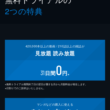
2つの特典
420,000
本以上の動画 /
210
誌以上の雑誌が
見放題
読み放題
0
31
日間
円
※
※無料トライアル期間終了日の翌日が属する月から月額料金が発生します。
※日割りでのご請求はいたしません。
マンガなどの
購入に使える