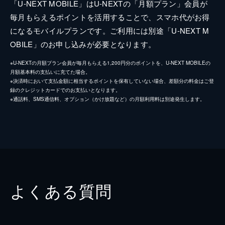
「U-NEXT MOBILE」はU-NEXTの「月額プラン」会員が
毎月もらえるポイントを活用することで、スマホ代がお得
になるモバイルプランです。ご利用には別途「U-NEXT M
OBILE」のお申し込みが必要となります。
※U-NEXTの月額プラン会員が毎月もらえる1,200円分のポイントを、U-NEXT MOBILEの
月額基本料の支払いに充てた場合。
※決済時において支払金額に相当するポイントを保有していない場合、差額分の料金はご登
録のクレジットカードでのお支払いとなります。
※通話料、SMS通信料、オプション（かけ放題など）の月額利用料は別途発生します。
よくある質問