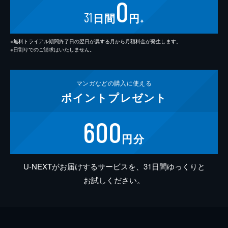
0
31
日間
円
※
※無料トライアル期間終了日の翌日が属する月から月額料金が発生します。
※日割りでのご請求はいたしません。
マンガなどの
購入に使える
ポイント
プレゼント
600
円分
U-NEXTがお届けするサービスを、31日間ゆっくりと
お試しください。