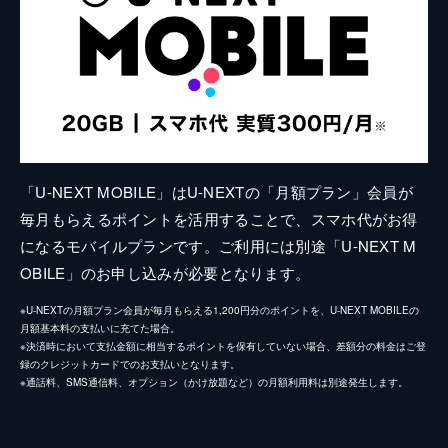
「U-NEXT MOBILE」はU-NEXTの「月額プラン」会員が
毎月もらえるポイントを活用することで、スマホ代がお得
になるモバイルプランです。ご利用には別途「U-NEXT M
OBILE」のお申し込みが必要となります。
※U-NEXTの月額プラン会員が毎月もらえる1,200円分のポイントを、U-NEXT MOBILEの
月額基本料の支払いに充てた場合。
※決済時において支払金額に相当するポイントを保有していない場合、差額分の料金はご登
録のクレジットカードでのお支払いとなります。
※通話料、SMS通信料、オプション（かけ放題など）の月額利用料は別途発生します。