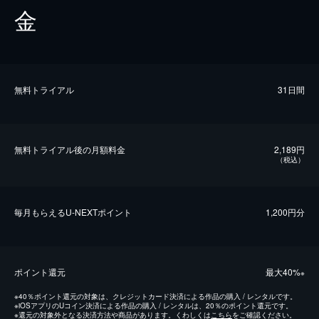
金
無料トライアル
31日間
無料トライアル後の⽉額料金
2,189円
（税込）
毎⽉もらえるU-NEXTポイント
1,200円分
ポイント還元
最⼤40%
※
※
40％ポイント還元の対象は、クレジットカード決済による作品の購入 / レンタルです。
※
iOSアプリのUコイン決済による作品の購入 / レンタルは、20％のポイント還元です。
※
還元の対象外となる決済方法や商品があります。くわしくは
こちら
をご確認ください。