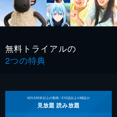
無料トライアルの
2つの特典
420,000
本以上の動画 /
210
誌以上の雑誌が
見放題
読み放題