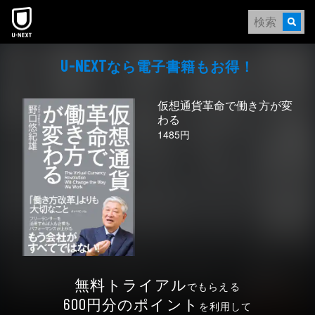
本文へスキップ
なら電⼦書籍もお得！
U-NEXT
仮想通貨革命で働き方が変
わる
1485円
無料トライアル
でもらえる
円分のポイント
600
を利用して