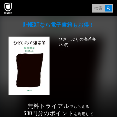
本文へスキップ
なら電⼦書籍もお得！
U-NEXT
ひさしぶりの海苔弁
750円
無料トライアル
でもらえる
円分のポイント
600
を利用して