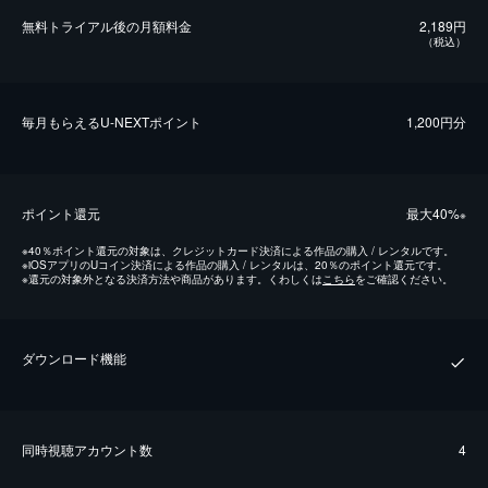
無料トライアル後の⽉額料金
2,189円
（税込）
毎⽉もらえるU-NEXTポイント
1,200円分
ポイント還元
最⼤40%
※
※
40％ポイント還元の対象は、クレジットカード決済による作品の購入 / レンタルです。
※
iOSアプリのUコイン決済による作品の購入 / レンタルは、20％のポイント還元です。
※
還元の対象外となる決済方法や商品があります。くわしくは
こちら
をご確認ください。
ダウンロード機能
同時視聴アカウント数
4