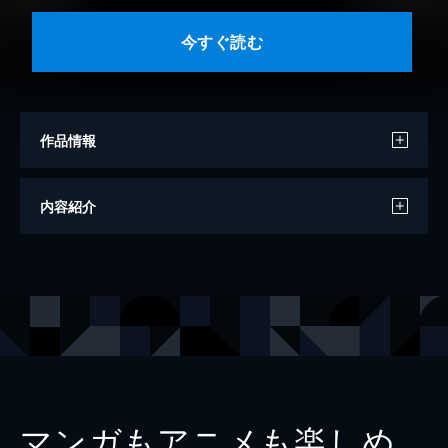
今すぐ読む
作品情報
著者
平松洋子
内容紹介
画
安西水丸
出版社
文藝春秋
レーベル
文春文庫
マンガもアニメも楽しめ