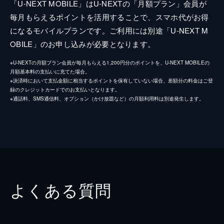
「U-NEXT MOBILE」はU-NEXTの「月額プラン」会員が
毎月もらえるポイントを活用することで、スマホ代がお得
になるモバイルプランです。ご利用には別途「U-NEXT M
OBILE」のお申し込みが必要となります。
※U-NEXTの月額プラン会員が毎月もらえる1,200円分のポイントを、U-NEXT MOBILEの
月額基本料の支払いに充てた場合。
※決済時において支払金額に相当するポイントを保有していない場合、差額分の料金はご登
録のクレジットカードでのお支払いとなります。
※通話料、SMS通信料、オプション（かけ放題など）の月額利用料は別途発生します。
よくある質問