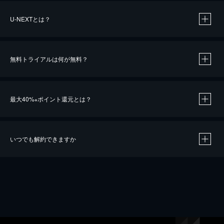
U-NEXTとは？
無料トライアルは何が無料？
最大40%
ポイント還元とは？
※
いつでも解約できますか
※
40％ポイント還元の対象は、クレジットカード決済による作品の購入 / レンタルです。
※
iOSアプリのUコイン決済による作品の購入 / レンタルは、20％のポイント還元です。
※
還元の対象外となる決済方法や商品があります。くわしくは
こちら
をご確認ください。
こちら