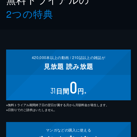
2つの特典
420,000
本以上の動画 /
210
誌以上の雑誌が
見放題
読み放題
0
31
日間
円
※
※無料トライアル期間終了日の翌日が属する月から月額料金が発生します。
※日割りでのご請求はいたしません。
マンガなどの
購入に使える