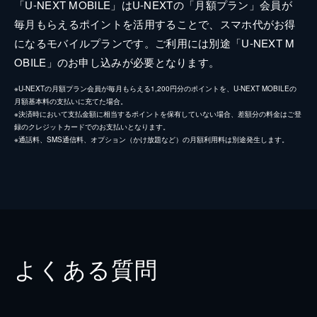
「U-NEXT MOBILE」はU-NEXTの「月額プラン」会員が
毎月もらえるポイントを活用することで、スマホ代がお得
になるモバイルプランです。ご利用には別途「U-NEXT M
OBILE」のお申し込みが必要となります。
※U-NEXTの月額プラン会員が毎月もらえる1,200円分のポイントを、U-NEXT MOBILEの
月額基本料の支払いに充てた場合。
※決済時において支払金額に相当するポイントを保有していない場合、差額分の料金はご登
録のクレジットカードでのお支払いとなります。
※通話料、SMS通信料、オプション（かけ放題など）の月額利用料は別途発生します。
よくある質問