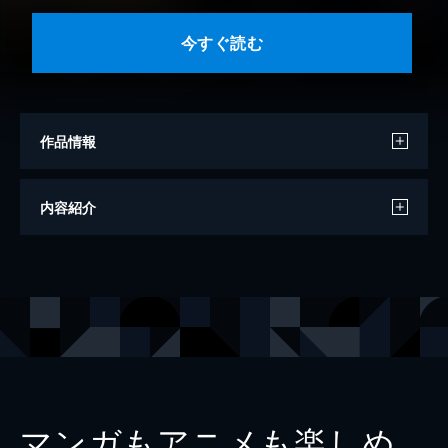
今すぐ読む
作品情報
作画
中野喜雄
内容紹介
原作
梶原一騎
出版社
グループ・ゼロ
掲載誌
マンガの金字塔
レーベル
マンガの金字塔
マンガもアニメも楽しめ