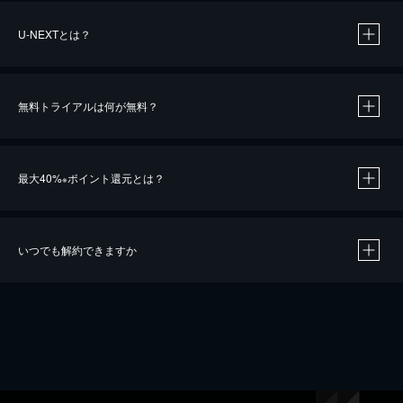
U-NEXTとは？
無料トライアルは何が無料？
最大40%
ポイント還元とは？
※
いつでも解約できますか
※
40％ポイント還元の対象は、クレジットカード決済による作品の購入 / レンタルです。
※
iOSアプリのUコイン決済による作品の購入 / レンタルは、20％のポイント還元です。
※
還元の対象外となる決済方法や商品があります。くわしくは
こちら
をご確認ください。
こちら