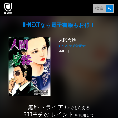
本文へスキップ
なら電⼦書籍もお得！
U-NEXT
人間兇器
(1〜23巻 絶賛配信中！)
440円
無料トライアル
でもらえる
円分のポイント
600
を利用して