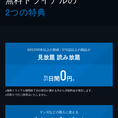
2つの特典
420,000
本以上の動画 /
210
誌以上の雑誌が
見放題
読み放題
0
31
日間
円
※
※無料トライアル期間終了日の翌日が属する月から月額料金が発生します。
※日割りでのご請求はいたしません。
マンガなどの
購入に使える