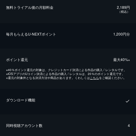
無料トライアル後の⽉額料金
2,189円
（税込）
毎⽉もらえるU-NEXTポイント
1,200円分
ポイント還元
最⼤40%
※
※
40％ポイント還元の対象は、クレジットカード決済による作品の購入 / レンタルです。
※
iOSアプリのUコイン決済による作品の購入 / レンタルは、20％のポイント還元です。
※
還元の対象外となる決済方法や商品があります。くわしくは
こちら
をご確認ください。
ダウンロード機能
同時視聴アカウント数
4