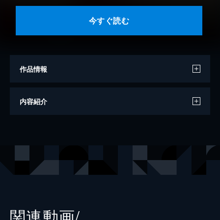
今すぐ読む
作品情報
作
水橋文美江
内容紹介
監修
ＮＨＫドラマ制作班
編
ＮＨＫ出版
出版社
ＮＨＫ出版
関連動画/