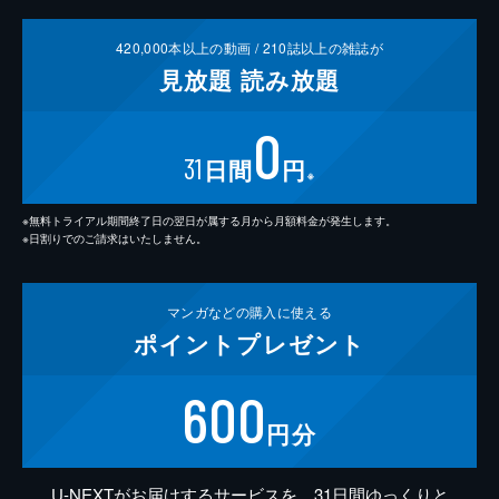
420,000
本以上の動画 /
210
誌以上の雑誌が
見放題
読み放題
0
31
日間
円
※
※無料トライアル期間終了日の翌日が属する月から月額料金が発生します。
※日割りでのご請求はいたしません。
マンガなどの
購入に使える
ポイント
プレゼント
600
円分
U-NEXTがお届けするサービスを、31日間ゆっくりと