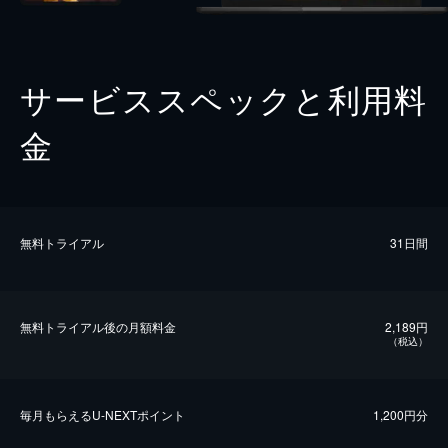
サービススペックと利用料
金
無料トライアル
31日間
無料トライアル後の⽉額料金
2,189円
（税込）
毎⽉もらえるU-NEXTポイント
1,200円分