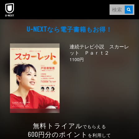
本文へスキップ
なら電⼦書籍もお得！
U-NEXT
連続テレビ小説 スカーレ
ット Ｐａｒｔ２
1100円
無料トライアル
でもらえる
円分のポイント
600
を利用して