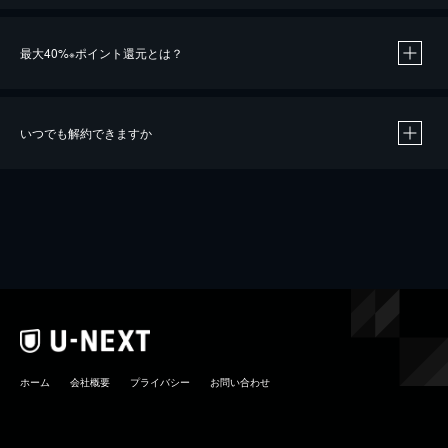
最大40%
ポイント還元とは？
※
いつでも解約できますか
※
40％ポイント還元の対象は、クレジットカード決済による作品の購入 / レンタルです。
※
iOSアプリのUコイン決済による作品の購入 / レンタルは、20％のポイント還元です。
※
還元の対象外となる決済方法や商品があります。くわしくは
こちら
をご確認ください。
こちら
ホーム
会社概要
プライバシー
お問い合わせ