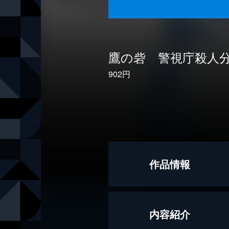
鷹の砦 警視庁殺人
902円
作品情報
著者
麻見和史
内容紹介
出版社
講談社