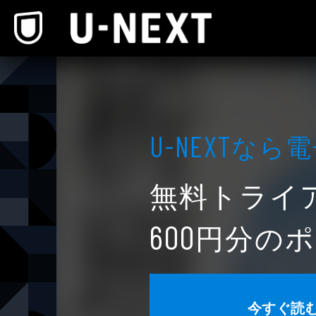
本文へスキップ
なら電
U-NEXT
無料トライ
円分のポ
600
今すぐ読