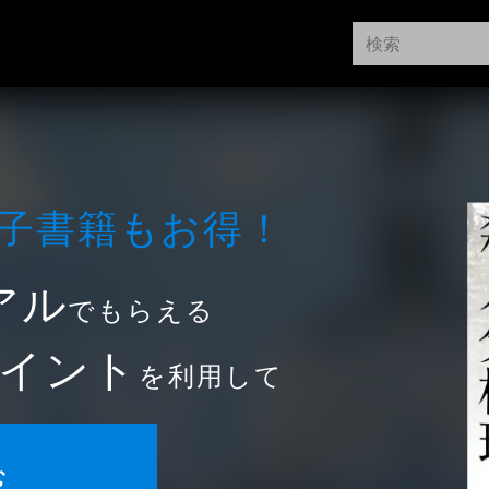
⼦書籍もお得！
アル
でもらえる
イント
を利用して
む