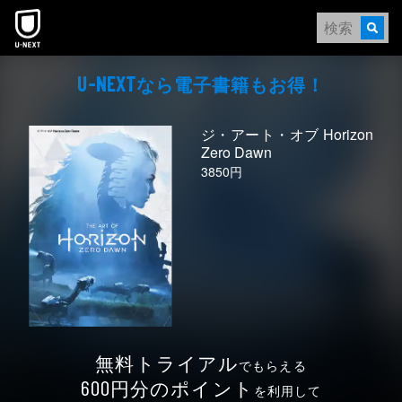
本文へスキップ
なら電⼦書籍もお得！
U-NEXT
ジ・アート・オブ Horizon
Zero Dawn
3850円
無料トライアル
でもらえる
円分のポイント
600
を利用して