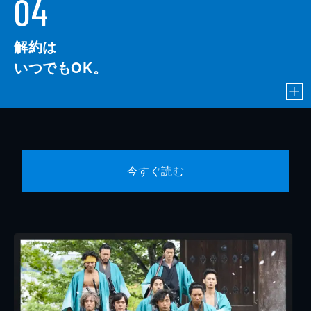
04
解約は
いつでもOK。
今すぐ読む