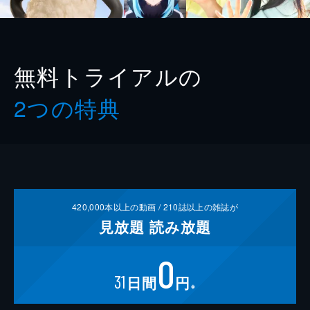
無料トライアルの
2つの特典
420,000
本以上の動画 /
210
誌以上の雑誌が
見放題
読み放題
0
31
日間
円
※