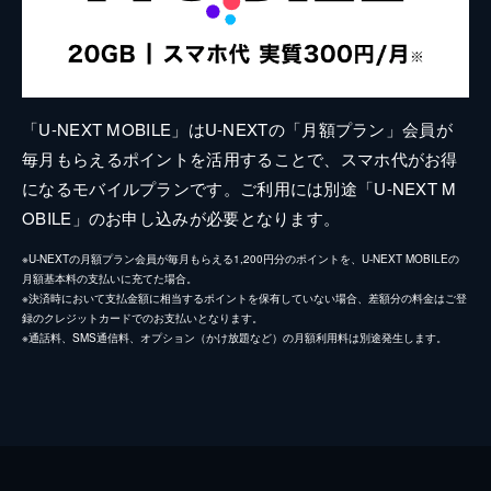
「U-NEXT MOBILE」はU-NEXTの「月額プラン」会員が
毎月もらえるポイントを活用することで、スマホ代がお得
になるモバイルプランです。ご利用には別途「U-NEXT M
OBILE」のお申し込みが必要となります。
※U-NEXTの月額プラン会員が毎月もらえる1,200円分のポイントを、U-NEXT MOBILEの
月額基本料の支払いに充てた場合。
※決済時において支払金額に相当するポイントを保有していない場合、差額分の料金はご登
録のクレジットカードでのお支払いとなります。
※通話料、SMS通信料、オプション（かけ放題など）の月額利用料は別途発生します。