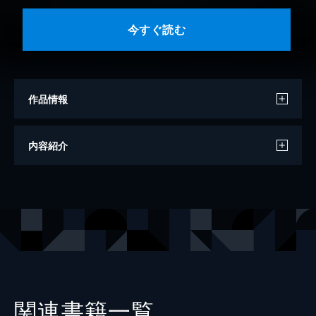
今すぐ読む
作品情報
著者
ポール・デイヴィス
内容紹介
訳
江原健
監修
大島陸
出版社
誠文堂新光社
レーベル
G-NOVELS
関連書籍一覧