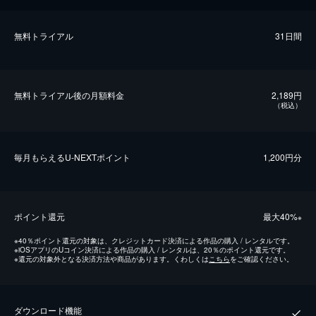
無料トライアル
31日間
無料トライアル後の⽉額料金
2,189円
（税込）
毎⽉もらえるU-NEXTポイント
1,200円分
ポイント還元
最⼤40%
※
※
40％ポイント還元の対象は、クレジットカード決済による作品の購入 / レンタルです。
※
iOSアプリのUコイン決済による作品の購入 / レンタルは、20％のポイント還元です。
※
還元の対象外となる決済方法や商品があります。くわしくは
こちら
をご確認ください。
ダウンロード機能