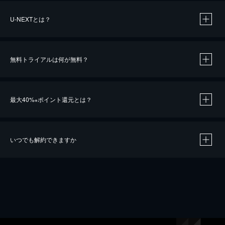
U-NEXTとは？
無料トライアルは何が無料？
最大40%
ポイント還元とは？
※
いつでも解約できますか
※
40％ポイント還元の対象は、クレジットカード決済による作品の購入 / レンタルです。
※
iOSアプリのUコイン決済による作品の購入 / レンタルは、20％のポイント還元です。
※
還元の対象外となる決済方法や商品があります。くわしくは
こちら
をご確認ください。
こちら