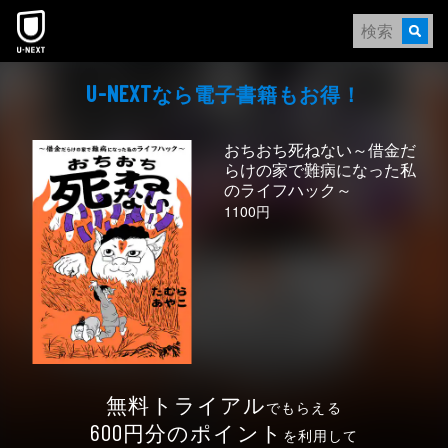
本文へスキップ
なら電⼦書籍もお得！
U-NEXT
おちおち死ねない～借金だ
らけの家で難病になった私
のライフハック～
1100円
無料トライアル
でもらえる
円分のポイント
600
を利用して