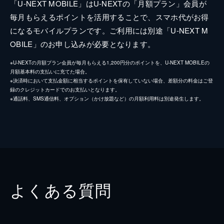
「U-NEXT MOBILE」はU-NEXTの「月額プラン」会員が
毎月もらえるポイントを活用することで、スマホ代がお得
になるモバイルプランです。ご利用には別途「U-NEXT M
OBILE」のお申し込みが必要となります。
※U-NEXTの月額プラン会員が毎月もらえる1,200円分のポイントを、U-NEXT MOBILEの
月額基本料の支払いに充てた場合。
※決済時において支払金額に相当するポイントを保有していない場合、差額分の料金はご登
録のクレジットカードでのお支払いとなります。
※通話料、SMS通信料、オプション（かけ放題など）の月額利用料は別途発生します。
よくある質問