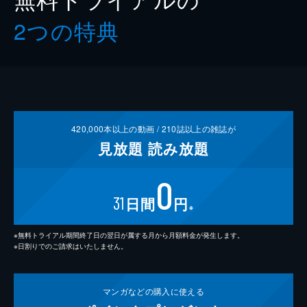
2つの特典
420,000
本以上の動画 /
210
誌以上の雑誌が
見放題
読み放題
0
31
日間
円
※
※無料トライアル期間終了日の翌日が属する月から月額料金が発生します。
※日割りでのご請求はいたしません。
マンガなどの
購入に使える