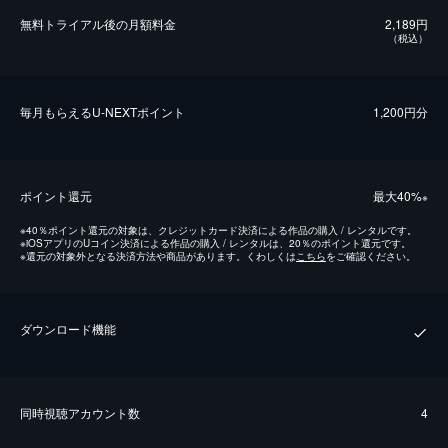
無料トライアル後の⽉額料金
2,189円
（税込）
毎⽉もらえるU-NEXTポイント
1,200円分
ポイント還元
最⼤40%
※
※
40％ポイント還元の対象は、クレジットカード決済による作品の購入 / レンタルです。
※
iOSアプリのUコイン決済による作品の購入 / レンタルは、20％のポイント還元です。
※
還元の対象外となる決済方法や商品があります。くわしくは
こちら
をご確認ください。
ダウンロード機能
同時視聴アカウント数
4