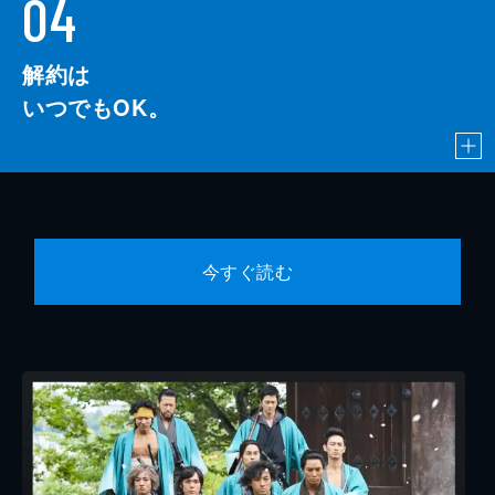
04
解約は
いつでもOK。
今すぐ読む