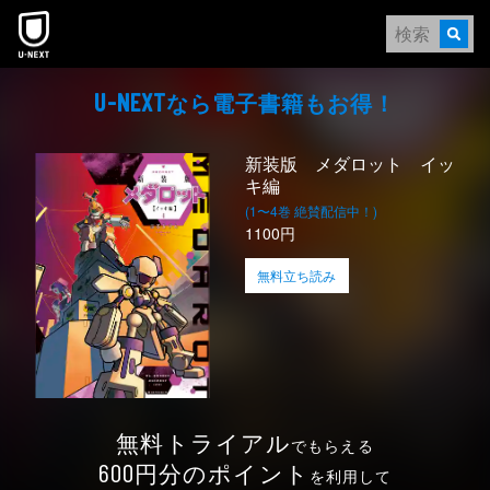
本文へスキップ
なら電⼦書籍もお得！
U-NEXT
新装版 メダロット イッ
キ編
(1〜4巻 絶賛配信中！)
1100円
無料立ち読み
無料トライアル
でもらえる
円分のポイント
600
を利用して