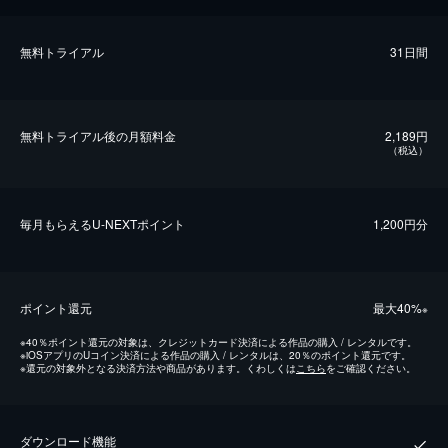
無料トライアル
31日間
無料トライアル後の⽉額料金
2,189円
（税込）
毎⽉もらえるU-NEXTポイント
1,200円分
ポイント還元
最⼤40%
※
※
40％ポイント還元の対象は、クレジットカード決済による作品の購入 / レンタルです。
※
iOSアプリのUコイン決済による作品の購入 / レンタルは、20％のポイント還元です。
※
還元の対象外となる決済方法や商品があります。くわしくは
こちら
をご確認ください。
ダウンロード機能