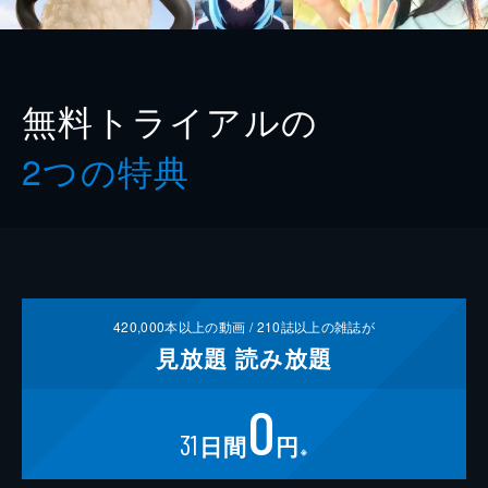
無料トライアルの
2つの特典
420,000
本以上の動画 /
210
誌以上の雑誌が
見放題
読み放題
0
31
日間
円
※