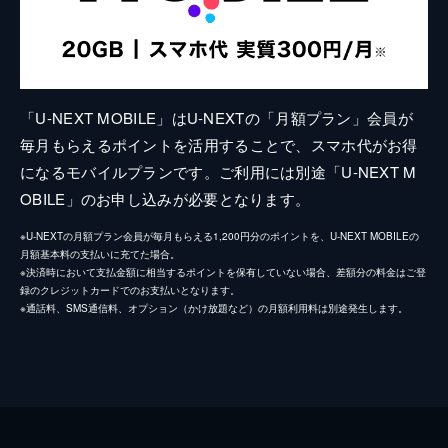
「U-NEXT MOBILE」はU-NEXTの「月額プラン」会員が
毎月もらえるポイントを活用することで、スマホ代がお得
になるモバイルプランです。ご利用には別途「U-NEXT M
OBILE」のお申し込みが必要となります。
※U-NEXTの月額プラン会員が毎月もらえる1,200円分のポイントを、U-NEXT MOBILEの
月額基本料の支払いに充てた場合。
※決済時において支払金額に相当するポイントを保有していない場合、差額分の料金はご登
録のクレジットカードでのお支払いとなります。
※通話料、SMS通信料、オプション（かけ放題など）の月額利用料は別途発生します。