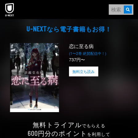
本文へスキップ
なら電⼦書籍もお得！
U-NEXT
恋に至る病
(1〜2巻 絶賛配信中！)
737円〜
無料立ち読み
無料トライアル
でもらえる
円分のポイント
600
を利用して