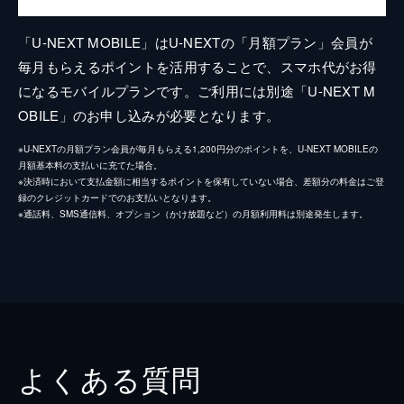
「U-NEXT MOBILE」はU-NEXTの「月額プラン」会員が
毎月もらえるポイントを活用することで、スマホ代がお得
になるモバイルプランです。ご利用には別途「U-NEXT M
OBILE」のお申し込みが必要となります。
※U-NEXTの月額プラン会員が毎月もらえる1,200円分のポイントを、U-NEXT MOBILEの
月額基本料の支払いに充てた場合。
※決済時において支払金額に相当するポイントを保有していない場合、差額分の料金はご登
録のクレジットカードでのお支払いとなります。
※通話料、SMS通信料、オプション（かけ放題など）の月額利用料は別途発生します。
よくある質問