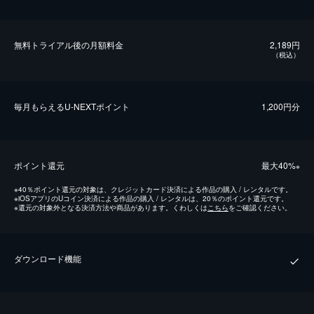
無料トライアル後の⽉額料金
2,189円
（税込）
毎⽉もらえるU-NEXTポイント
1,200円分
ポイント還元
最⼤40%
※
※
40％ポイント還元の対象は、クレジットカード決済による作品の購入 / レンタルです。
※
iOSアプリのUコイン決済による作品の購入 / レンタルは、20％のポイント還元です。
※
還元の対象外となる決済方法や商品があります。くわしくは
こちら
をご確認ください。
ダウンロード機能