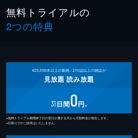
無料トライアルの
2つの特典
420,000
本以上の動画 /
210
誌以上の雑誌が
見放題
読み放題
0
31
日間
円
※
※無料トライアル期間終了日の翌日が属する月から月額料金が発生します。
※日割りでのご請求はいたしません。