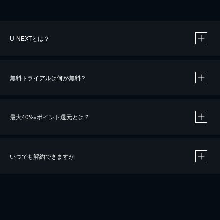
U-NEXTとは？
無料トライアルは何が無料？
最大40%
ポイント還元とは？
※
いつでも解約できますか
※
40％ポイント還元の対象は、クレジットカード決済による作品の購入 / レンタルです。
※
iOSアプリのUコイン決済による作品の購入 / レンタルは、20％のポイント還元です。
※
還元の対象外となる決済方法や商品があります。くわしくは
こちら
をご確認ください。