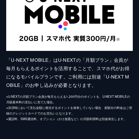
「U-NEXT MOBILE」はU-NEXTの「月額プラン」会員が
毎月もらえるポイントを活用することで、スマホ代がお得
になるモバイルプランです。ご利用には別途「U-NEXT M
OBILE」のお申し込みが必要となります。
※U-NEXTの月額プラン会員が毎月もらえる1,200円分のポイントを、U-NEXT MOBILEの
月額基本料の支払いに充てた場合。
※決済時において支払金額に相当するポイントを保有していない場合、差額分の料金はご登
録のクレジットカードでのお支払いとなります。
※通話料、SMS通信料、オプション（かけ放題など）の月額利用料は別途発生します。