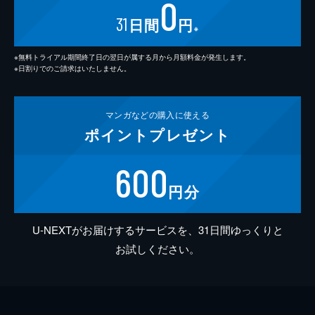
0
31
日間
円
※
※無料トライアル期間終了日の翌日が属する月から月額料金が発生します。
※日割りでのご請求はいたしません。
マンガなどの
購入に使える
ポイント
プレゼント
600
円分
U-NEXTがお届けするサービスを、31日間ゆっくりと
お試しください。