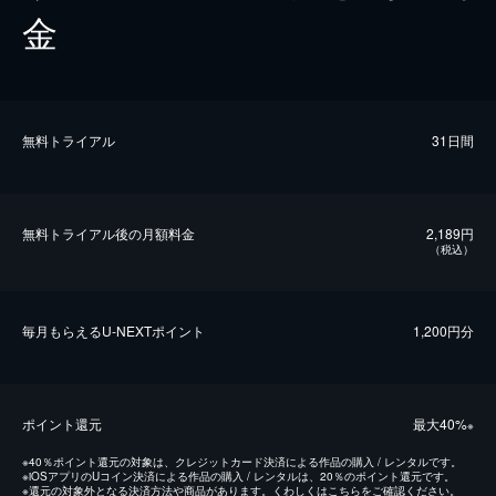
金
無料トライアル
31日間
無料トライアル後の⽉額料金
2,189円
（税込）
毎⽉もらえるU-NEXTポイント
1,200円分
ポイント還元
最⼤40%
※
※
40％ポイント還元の対象は、クレジットカード決済による作品の購入 / レンタルです。
※
iOSアプリのUコイン決済による作品の購入 / レンタルは、20％のポイント還元です。
※
還元の対象外となる決済方法や商品があります。くわしくは
こちら
をご確認ください。