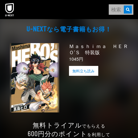
本文へスキップ
なら電⼦書籍もお得！
U-NEXT
Ｍａｓｈｉｍａ ＨＥＲ
Ｏ’Ｓ 特装版
1045円
無料立ち読み
無料トライアル
でもらえる
円分のポイント
600
を利用して