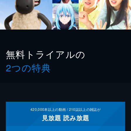
無料トライアルの
2つの特典
420,000
本以上の動画 /
210
誌以上の雑誌が
見放題
読み放題