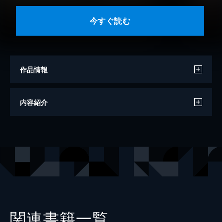
今すぐ読む
作品情報
マンガ
原明日美
内容紹介
原作
佐倉伊織
出版社
スターツ出版
レーベル
Berry's COMICS
関連書籍一覧