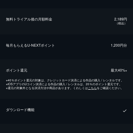
無料トライアル後の⽉額料金
2,189円
（税込）
毎⽉もらえるU-NEXTポイント
1,200円分
ポイント還元
最⼤40%
※
※
40％ポイント還元の対象は、クレジットカード決済による作品の購入 / レンタルです。
※
iOSアプリのUコイン決済による作品の購入 / レンタルは、20％のポイント還元です。
※
還元の対象外となる決済方法や商品があります。くわしくは
こちら
をご確認ください。
ダウンロード機能