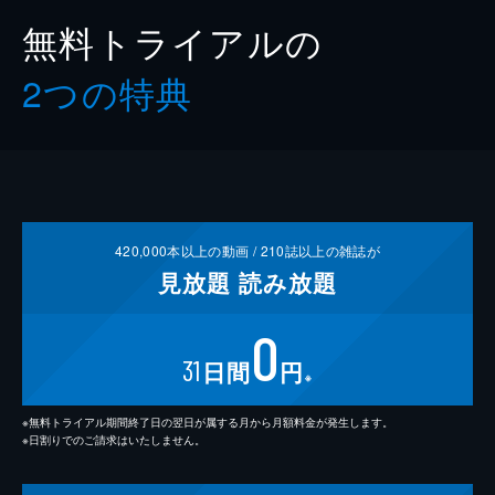
無料トライアルの
2つの特典
420,000
本以上の動画 /
210
誌以上の雑誌が
見放題
読み放題
0
31
日間
円
※
※無料トライアル期間終了日の翌日が属する月から月額料金が発生します。
※日割りでのご請求はいたしません。