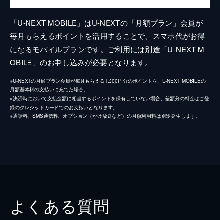
「U-NEXT MOBILE」はU-NEXTの「月額プラン」会員が
毎月もらえるポイントを活用することで、スマホ代がお得
になるモバイルプランです。ご利用には別途「U-NEXT M
OBILE」のお申し込みが必要となります。
※U-NEXTの月額プラン会員が毎月もらえる1,200円分のポイントを、U-NEXT MOBILEの
月額基本料の支払いに充てた場合。
※決済時において支払金額に相当するポイントを保有していない場合、差額分の料金はご登
録のクレジットカードでのお支払いとなります。
※通話料、SMS通信料、オプション（かけ放題など）の月額利用料は別途発生します。
よくある質問