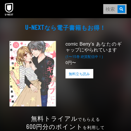
本文へスキップ
なら電⼦書籍もお得！
U-NEXT
comic Berry’s あなたのギ
ャップにやられています
(1〜15巻 絶賛配信中！)
0円〜
無料立ち読み
無料トライアル
でもらえる
円分のポイント
600
を利用して