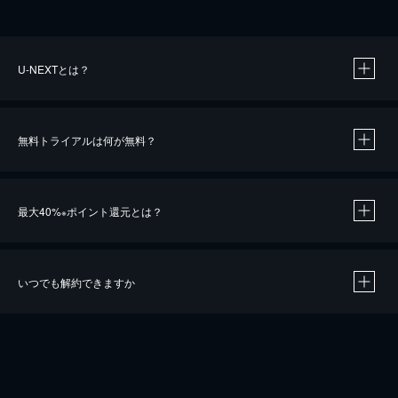
U-NEXTとは？
無料トライアルは何が無料？
最大40%
ポイント還元とは？
※
いつでも解約できますか
※
40％ポイント還元の対象は、クレジットカード決済による作品の購入 / レンタルです。
※
iOSアプリのUコイン決済による作品の購入 / レンタルは、20％のポイント還元です。
※
還元の対象外となる決済方法や商品があります。くわしくは
こちら
をご確認ください。