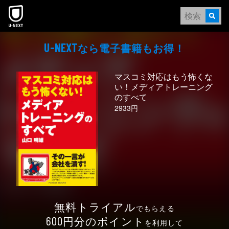
本文へスキップ
なら電⼦書籍もお得！
U-NEXT
マスコミ対応はもう怖くな
い！メディアトレーニング
のすべて
2933円
無料トライアル
でもらえる
円分のポイント
600
を利用して