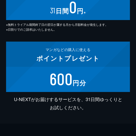
0
31
日間
円
※
※無料トライアル期間終了日の翌日が属する月から月額料金が発生します。
※日割りでのご請求はいたしません。
マンガなどの
購入に使える
ポイント
プレゼント
600
円分
U-NEXTがお届けするサービスを、31日間ゆっくりと
お試しください。