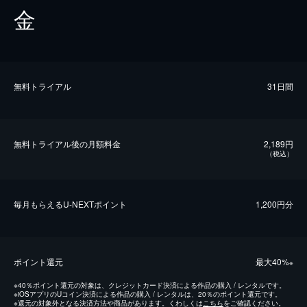
金
無料トライアル
31日間
無料トライアル後の⽉額料金
2,189円
（税込）
毎⽉もらえるU-NEXTポイント
1,200円分
ポイント還元
最⼤40%
※
※
40％ポイント還元の対象は、クレジットカード決済による作品の購入 / レンタルです。
※
iOSアプリのUコイン決済による作品の購入 / レンタルは、20％のポイント還元です。
※
還元の対象外となる決済方法や商品があります。くわしくは
こちら
をご確認ください。