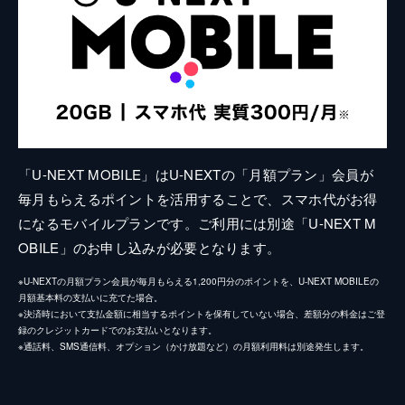
「U-NEXT MOBILE」はU-NEXTの「月額プラン」会員が
毎月もらえるポイントを活用することで、スマホ代がお得
になるモバイルプランです。ご利用には別途「U-NEXT M
OBILE」のお申し込みが必要となります。
※U-NEXTの月額プラン会員が毎月もらえる1,200円分のポイントを、U-NEXT MOBILEの
月額基本料の支払いに充てた場合。
※決済時において支払金額に相当するポイントを保有していない場合、差額分の料金はご登
録のクレジットカードでのお支払いとなります。
※通話料、SMS通信料、オプション（かけ放題など）の月額利用料は別途発生します。