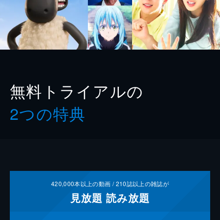
無料トライアルの
2つの特典
420,000
本以上の動画 /
210
誌以上の雑誌が
見放題
読み放題