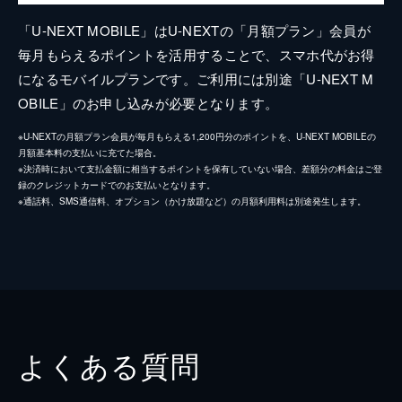
「U-NEXT MOBILE」はU-NEXTの「月額プラン」会員が
毎月もらえるポイントを活用することで、スマホ代がお得
になるモバイルプランです。ご利用には別途「U-NEXT M
OBILE」のお申し込みが必要となります。
※U-NEXTの月額プラン会員が毎月もらえる1,200円分のポイントを、U-NEXT MOBILEの
月額基本料の支払いに充てた場合。
※決済時において支払金額に相当するポイントを保有していない場合、差額分の料金はご登
録のクレジットカードでのお支払いとなります。
※通話料、SMS通信料、オプション（かけ放題など）の月額利用料は別途発生します。
よくある質問