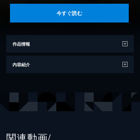
今すぐ読む
作品情報
著者
南勝久
内容紹介
出版社
講談社
掲載誌
コミックＤＡＹＳ
関連動画/