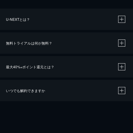
U-NEXTとは？
無料トライアルは何が無料？
最大40%
ポイント還元とは？
※
いつでも解約できますか
※
40％ポイント還元の対象は、クレジットカード決済による作品の購入 / レンタルです。
※
iOSアプリのUコイン決済による作品の購入 / レンタルは、20％のポイント還元です。
※
還元の対象外となる決済方法や商品があります。くわしくは
こちら
をご確認ください。
こちら