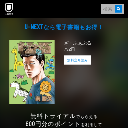
本文へスキップ
なら電⼦書籍もお得！
U-NEXT
ざ・ふぁぶる
792円
無料立ち読み
無料トライアル
でもらえる
円分のポイント
600
を利用して