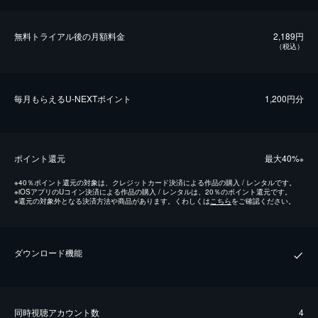
無料トライアル後の⽉額料金
2,189円
（税込）
毎⽉もらえるU-NEXTポイント
1,200円分
ポイント還元
最⼤40%
※
※
40％ポイント還元の対象は、クレジットカード決済による作品の購入 / レンタルです。
※
iOSアプリのUコイン決済による作品の購入 / レンタルは、20％のポイント還元です。
※
還元の対象外となる決済方法や商品があります。くわしくは
こちら
をご確認ください。
ダウンロード機能
同時視聴アカウント数
4