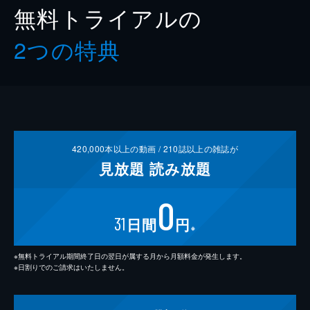
無料トライアルの
2つの特典
420,000
本以上の動画 /
210
誌以上の雑誌が
見放題
読み放題
0
31
日間
円
※
※無料トライアル期間終了日の翌日が属する月から月額料金が発生します。
※日割りでのご請求はいたしません。