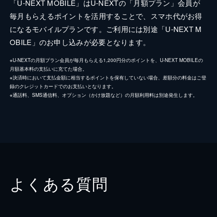
「U-NEXT MOBILE」はU-NEXTの「月額プラン」会員が
毎月もらえるポイントを活用することで、スマホ代がお得
になるモバイルプランです。ご利用には別途「U-NEXT M
OBILE」のお申し込みが必要となります。
※U-NEXTの月額プラン会員が毎月もらえる1,200円分のポイントを、U-NEXT MOBILEの
月額基本料の支払いに充てた場合。
※決済時において支払金額に相当するポイントを保有していない場合、差額分の料金はご登
録のクレジットカードでのお支払いとなります。
※通話料、SMS通信料、オプション（かけ放題など）の月額利用料は別途発生します。
よくある質問