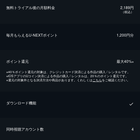
無料トライアル後の⽉額料金
2,189円
（税込）
毎⽉もらえるU-NEXTポイント
1,200円分
ポイント還元
最⼤40%
※
※
40％ポイント還元の対象は、クレジットカード決済による作品の購入 / レンタルです。
※
iOSアプリのUコイン決済による作品の購入 / レンタルは、20％のポイント還元です。
※
還元の対象外となる決済方法や商品があります。くわしくは
こちら
をご確認ください。
ダウンロード機能
同時視聴アカウント数
4