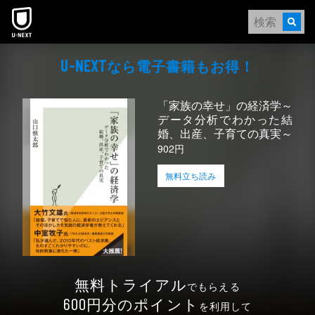
本文へスキップ
なら電⼦書籍もお得！
U-NEXT
「家族の幸せ」の経済学～
データ分析でわかった結
婚、出産、子育ての真実～
902円
無料立ち読み
無料トライアル
でもらえる
円分のポイント
600
を利用して