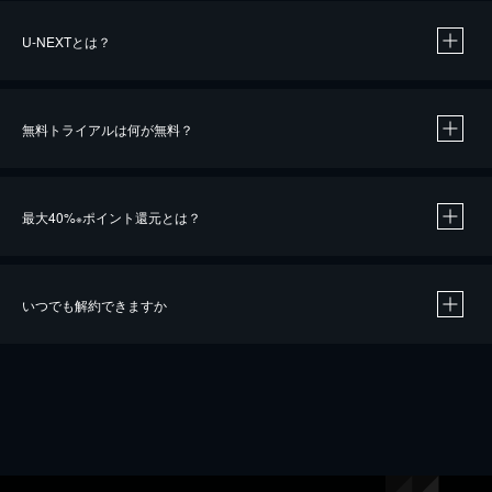
U-NEXTとは？
無料トライアルは何が無料？
最大40%
ポイント還元とは？
※
いつでも解約できますか
※
40％ポイント還元の対象は、クレジットカード決済による作品の購入 / レンタルです。
※
iOSアプリのUコイン決済による作品の購入 / レンタルは、20％のポイント還元です。
※
還元の対象外となる決済方法や商品があります。くわしくは
こちら
をご確認ください。
こちら