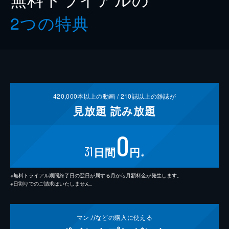
2つの特典
420,000
本以上の動画 /
210
誌以上の雑誌が
見放題
読み放題
0
31
日間
円
※
※無料トライアル期間終了日の翌日が属する月から月額料金が発生します。
※日割りでのご請求はいたしません。
マンガなどの
購入に使える