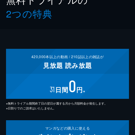
2つの特典
420,000
本以上の動画 /
210
誌以上の雑誌が
見放題
読み放題
0
31
日間
円
※
※無料トライアル期間終了日の翌日が属する月から月額料金が発生します。
※日割りでのご請求はいたしません。
マンガなどの
購入に使える