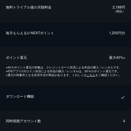
無料トライアル後の⽉額料金
2,189円
（税込）
毎⽉もらえるU-NEXTポイント
1,200円分
ポイント還元
最⼤40%
※
※
40％ポイント還元の対象は、クレジットカード決済による作品の購入 / レンタルです。
※
iOSアプリのUコイン決済による作品の購入 / レンタルは、20％のポイント還元です。
※
還元の対象外となる決済方法や商品があります。くわしくは
こちら
をご確認ください。
ダウンロード機能
同時視聴アカウント数
4