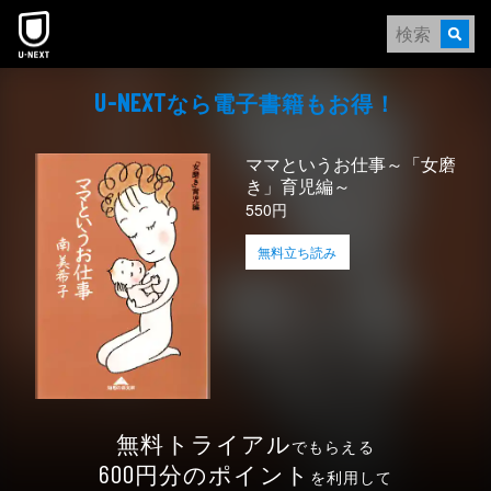
本文へスキップ
なら電⼦書籍もお得！
U-NEXT
ママというお仕事～「女磨
き」育児編～
550円
無料立ち読み
無料トライアル
でもらえる
円分のポイント
600
を利用して