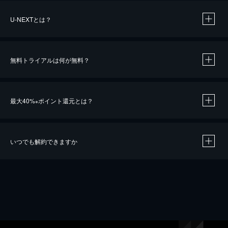
U-NEXTとは？
無料トライアルは何が無料？
最大40%
ポイント還元とは？
※
いつでも解約できますか
※
40％ポイント還元の対象は、クレジットカード決済による作品の購入 / レンタルです。
※
iOSアプリのUコイン決済による作品の購入 / レンタルは、20％のポイント還元です。
※
還元の対象外となる決済方法や商品があります。くわしくは
こちら
をご確認ください。
こちら