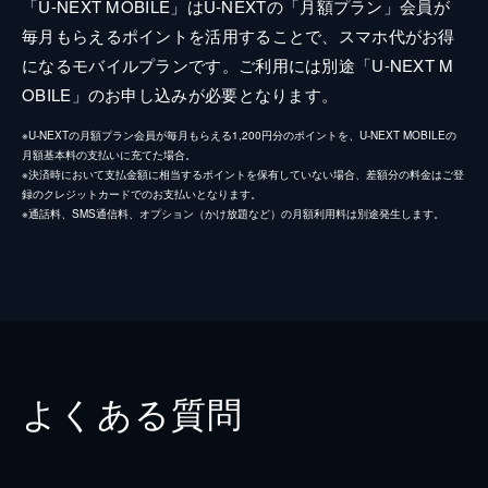
「U-NEXT MOBILE」はU-NEXTの「月額プラン」会員が
毎月もらえるポイントを活用することで、スマホ代がお得
になるモバイルプランです。ご利用には別途「U-NEXT M
OBILE」のお申し込みが必要となります。
※U-NEXTの月額プラン会員が毎月もらえる1,200円分のポイントを、U-NEXT MOBILEの
月額基本料の支払いに充てた場合。
※決済時において支払金額に相当するポイントを保有していない場合、差額分の料金はご登
録のクレジットカードでのお支払いとなります。
※通話料、SMS通信料、オプション（かけ放題など）の月額利用料は別途発生します。
よくある質問