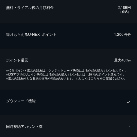
無料トライアル後の⽉額料金
2,189円
（税込）
毎⽉もらえるU-NEXTポイント
1,200円分
ポイント還元
最⼤40%
※
※
40％ポイント還元の対象は、クレジットカード決済による作品の購入 / レンタルです。
※
iOSアプリのUコイン決済による作品の購入 / レンタルは、20％のポイント還元です。
※
還元の対象外となる決済方法や商品があります。くわしくは
こちら
をご確認ください。
ダウンロード機能
同時視聴アカウント数
4