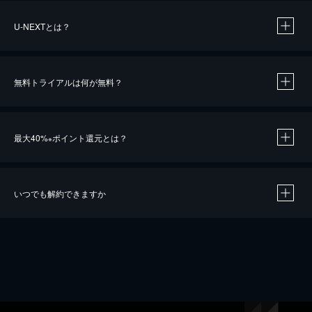
U-NEXTとは？
無料トライアルは何が無料？
最大40%
ポイント還元とは？
※
いつでも解約できますか
※
40％ポイント還元の対象は、クレジットカード決済による作品の購入 / レンタルです。
※
iOSアプリのUコイン決済による作品の購入 / レンタルは、20％のポイント還元です。
※
還元の対象外となる決済方法や商品があります。くわしくは
こちら
をご確認ください。
こちら