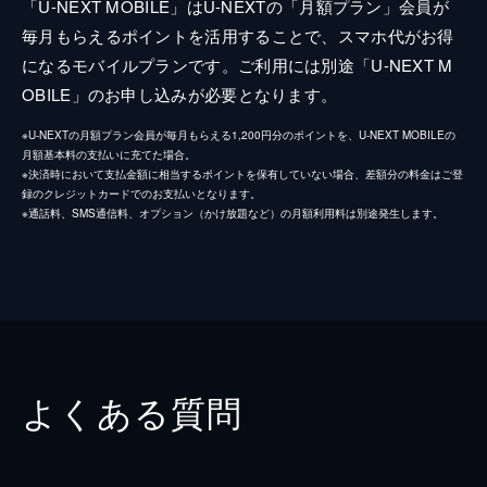
「U-NEXT MOBILE」はU-NEXTの「月額プラン」会員が
毎月もらえるポイントを活用することで、スマホ代がお得
になるモバイルプランです。ご利用には別途「U-NEXT M
OBILE」のお申し込みが必要となります。
※U-NEXTの月額プラン会員が毎月もらえる1,200円分のポイントを、U-NEXT MOBILEの
月額基本料の支払いに充てた場合。
※決済時において支払金額に相当するポイントを保有していない場合、差額分の料金はご登
録のクレジットカードでのお支払いとなります。
※通話料、SMS通信料、オプション（かけ放題など）の月額利用料は別途発生します。
よくある質問