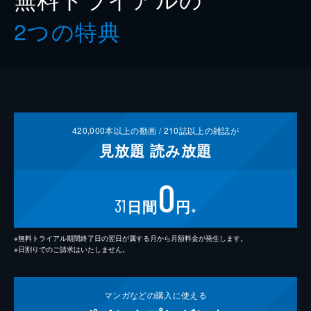
2つの特典
420,000
本以上の動画 /
210
誌以上の雑誌が
見放題
読み放題
0
31
日間
円
※
※無料トライアル期間終了日の翌日が属する月から月額料金が発生します。
※日割りでのご請求はいたしません。
マンガなどの
購入に使える