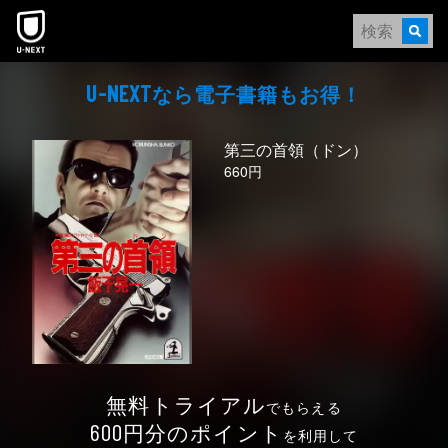
本文へスキップ
なら電⼦書籍もお得！
U-NEXT
第三の首領（ドン）
660円
無料トライアル
でもらえる
円分のポイント
600
を利用して