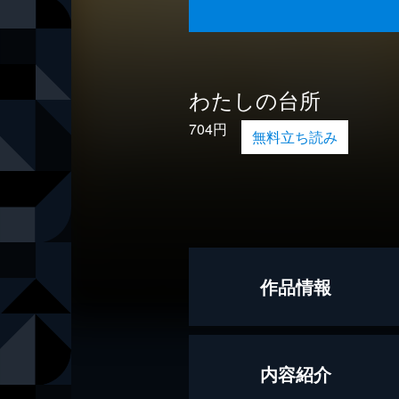
わたしの台所
704円
無料立ち読み
作品情報
著者
沢村貞子
内容紹介
出版社
光文社