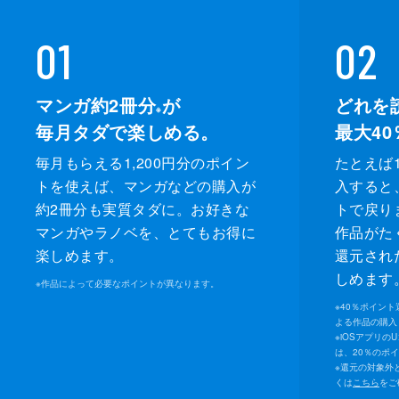
01
02
マンガ約2冊分
が
どれを
※
毎月タダで楽しめる。
最大40
毎月もらえる1,200円分のポイン
たとえば1
トを使えば、マンガなどの購入が
入すると
約2冊分も実質タダに。お好きな
トで戻り
マンガやラノベを、とてもお得に
作品がた
楽しめます。
還元され
しめます
※
作品によって必要なポイントが異なります。
※
40％ポイン
よる作品の購入 
※
iOSアプリの
は、20％のポ
※
還元の対象外
くは
こちら
をご