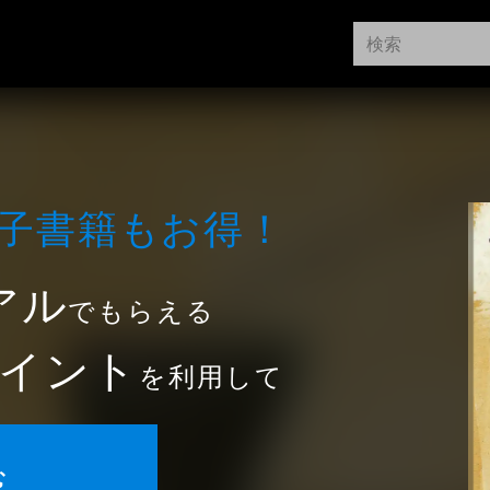
⼦書籍もお得！
アル
でもらえる
イント
を利用して
む