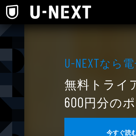
本文へスキップ
なら電
U-NEXT
無料トライ
円分のポ
600
今すぐ読