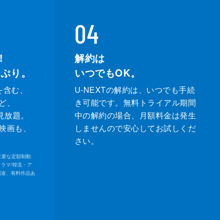
04
！
解約は
っぷり。
いつでもOK。
を含む、
U-NEXTの解約は、いつでも手続
ど、
き可能です。無料トライアル期間
が見放題。
中の解約の場合、月額料金は発生
映画も、
しませんので安心してお試しくだ
さい。
内の主要な定額制動
ドラマ/韓流・ア
別途、有料作品あ