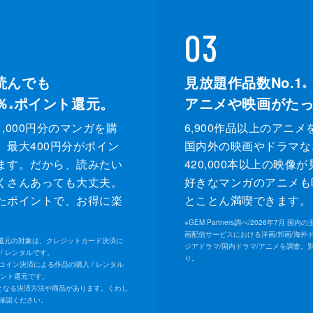
03
読んでも
見放題作品数No.1
※
％
ポイント還元。
アニメや映画がた
※
,000円分のマンガを購
6,900作品以上のアニメ
、最大400円分がポイン
国内外の映画やドラマな
ます。だから、読みたい
420,000本以上の映像
くさんあっても大丈夫。
好きなマンガのアニメも
たポイントで、お得に楽
とことん満喫できます。
。
※
GEM Partners調べ/2026年7⽉ 国
画配信サービスにおける洋画/邦画/海外
ト還元の対象は、クレジットカード決済に
ジアドラマ/国内ドラマ/アニメを調査。
/ レンタルです。
り。
Uコイン決済による作品の購入 / レンタル
イント還元です。
となる決済方法や商品があります。くわし
確認ください。