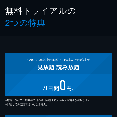
無料トライアルの
2つの特典
420,000
本以上の動画 /
210
誌以上の雑誌が
見放題
読み放題
0
31
日間
円
※
※無料トライアル期間終了日の翌日が属する月から月額料金が発生します。
※日割りでのご請求はいたしません。