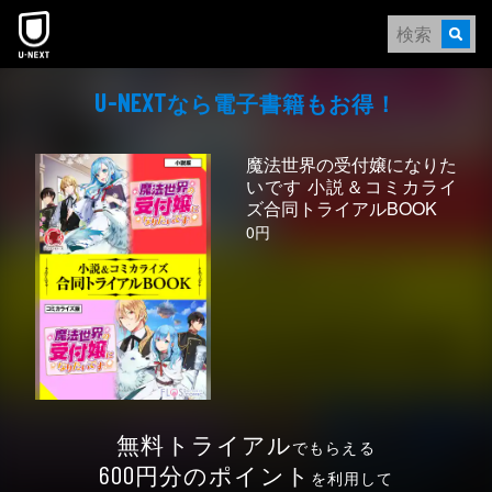
本文へスキップ
なら電⼦書籍もお得！
U-NEXT
魔法世界の受付嬢になりた
いです 小説＆コミカライ
ズ合同トライアルBOOK
0円
無料トライアル
でもらえる
円分のポイント
600
を利用して