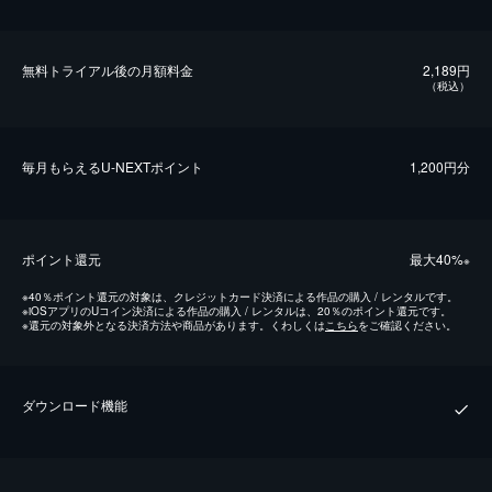
無料トライアル後の⽉額料金
2,189円
（税込）
毎⽉もらえるU-NEXTポイント
1,200円分
ポイント還元
最⼤40%
※
※
40％ポイント還元の対象は、クレジットカード決済による作品の購入 / レンタルです。
※
iOSアプリのUコイン決済による作品の購入 / レンタルは、20％のポイント還元です。
※
還元の対象外となる決済方法や商品があります。くわしくは
こちら
をご確認ください。
ダウンロード機能