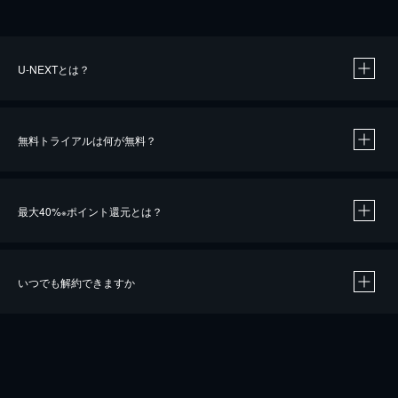
U-NEXTとは？
無料トライアルは何が無料？
最大40%
ポイント還元とは？
※
いつでも解約できますか
※
40％ポイント還元の対象は、クレジットカード決済による作品の購入 / レンタルです。
※
iOSアプリのUコイン決済による作品の購入 / レンタルは、20％のポイント還元です。
※
還元の対象外となる決済方法や商品があります。くわしくは
こちら
をご確認ください。