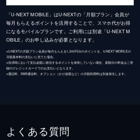
「U-NEXT MOBILE」はU-NEXTの「月額プラン」会員が
毎月もらえるポイントを活用することで、スマホ代がお得
になるモバイルプランです。ご利用には別途「U-NEXT M
OBILE」のお申し込みが必要となります。
※U-NEXTの月額プラン会員が毎月もらえる1,200円分のポイントを、U-NEXT MOBILEの
月額基本料の支払いに充てた場合。
※決済時において支払金額に相当するポイントを保有していない場合、差額分の料金はご登
録のクレジットカードでのお支払いとなります。
※通話料、SMS通信料、オプション（かけ放題など）の月額利用料は別途発生します。
よくある質問