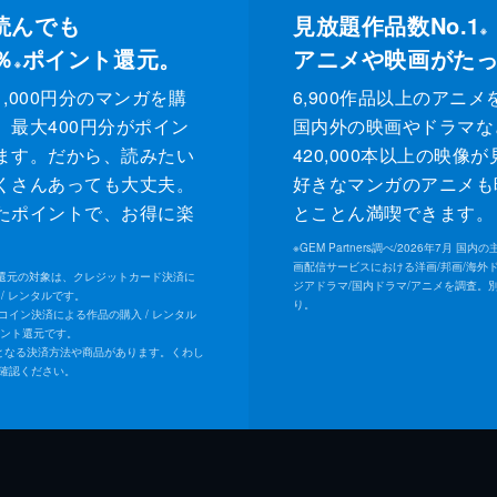
読んでも
見放題作品数No.1
※
％
ポイント還元。
アニメや映画がた
※
,000円分のマンガを購
6,900作品以上のアニメ
、最大400円分がポイン
国内外の映画やドラマな
ます。だから、読みたい
420,000本以上の映像
くさんあっても大丈夫。
好きなマンガのアニメも
たポイントで、お得に楽
とことん満喫できます。
。
※
GEM Partners調べ/2026年7⽉ 国
画配信サービスにおける洋画/邦画/海外
ト還元の対象は、クレジットカード決済に
ジアドラマ/国内ドラマ/アニメを調査。
/ レンタルです。
り。
Uコイン決済による作品の購入 / レンタル
イント還元です。
となる決済方法や商品があります。くわし
確認ください。