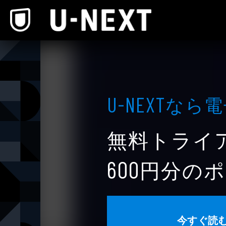
本文へスキップ
なら電
U-NEXT
無料トライ
円分のポ
600
今すぐ読