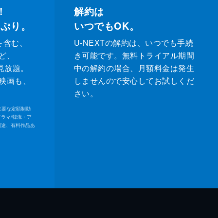
！
解約は
っぷり。
いつでもOK。
を含む、
U-NEXTの解約は、いつでも手続
ど、
き可能です。無料トライアル期間
が見放題。
中の解約の場合、月額料金は発生
映画も、
しませんので安心してお試しくだ
さい。
内の主要な定額制動
ドラマ/韓流・ア
別途、有料作品あ