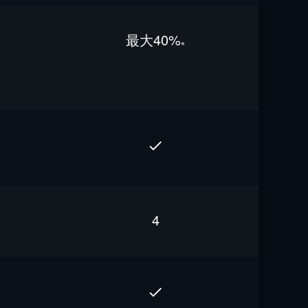
最⼤40%
※
4