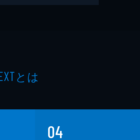
とは
EXT
04