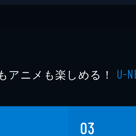
もアニメも楽しめる！
U-N
03