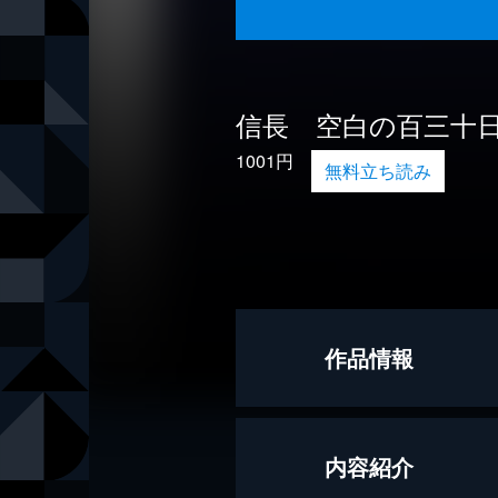
信長 空白の百三十
1001円
無料立ち読み
作品情報
著者
木下昌輝
内容紹介
出版社
文藝春秋