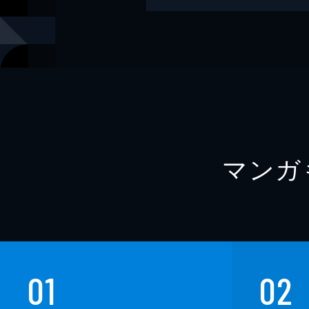
レーベル
文春新書
マンガ
01
02