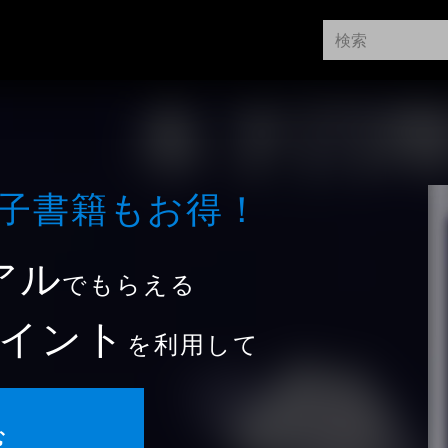
⼦書籍もお得！
アル
でもらえる
イント
を利用して
む