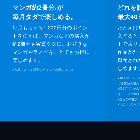
マンガ約2冊分
が
どれを
※
毎月タダで楽しめる。
最大40
毎月もらえる1,200円分のポイン
たとえば1
トを使えば、マンガなどの購入が
入すると
約2冊分も実質タダに。お好きな
トで戻り
マンガやラノベを、とてもお得に
作品がた
楽しめます。
還元され
しめます
※
作品によって必要なポイントが異なります。
※
40％ポイン
よる作品の購入 
※
iOSアプリの
は、20％のポ
※
還元の対象外
くは
こちら
をご