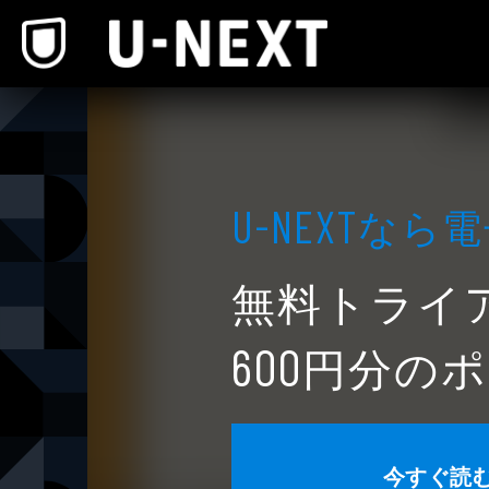
本文へスキップ
なら電
U-NEXT
無料トライ
円分のポ
600
今すぐ読