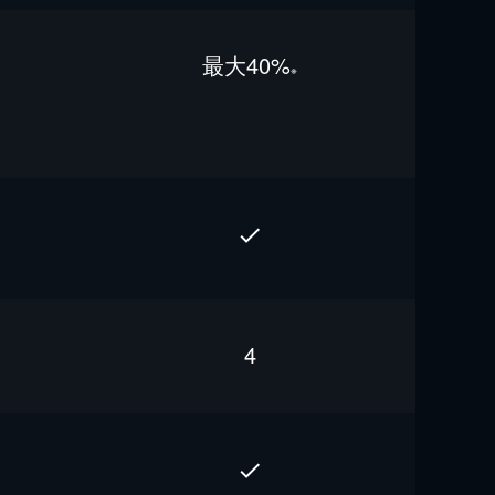
最⼤40%
※
4