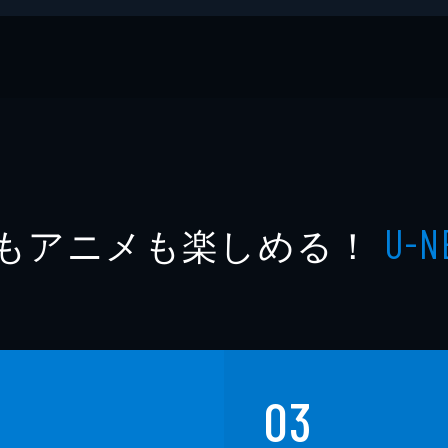
社
もアニメも楽しめる！
U-N
03