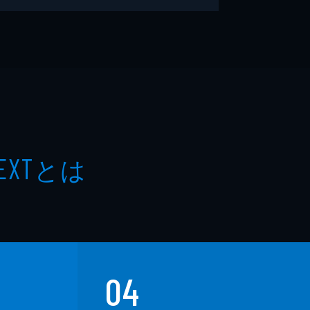
とは
EXT
04