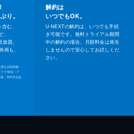
！
解約は
っぷり。
いつでもOK。
を含む、
U-NEXTの解約は、いつでも手続
ど、
き可能です。無料トライアル期間
が見放題。
中の解約の場合、月額料金は発生
映画も、
しませんので安心してお試しくだ
さい。
内の主要な定額制動
ドラマ/韓流・ア
別途、有料作品あ