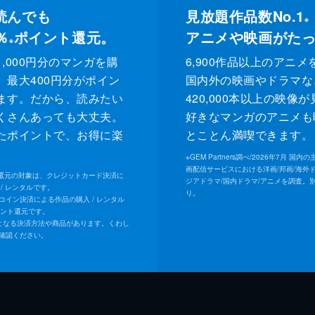
読んでも
見放題作品数No.1
※
％
ポイント還元。
アニメや映画がた
※
,000円分のマンガを購
6,900作品以上のアニメ
、最大400円分がポイン
国内外の映画やドラマな
ます。だから、読みたい
420,000本以上の映像
くさんあっても大丈夫。
好きなマンガのアニメも
たポイントで、お得に楽
とことん満喫できます。
。
※
GEM Partners調べ/2026年7⽉ 国
画配信サービスにおける洋画/邦画/海外
ト還元の対象は、クレジットカード決済に
ジアドラマ/国内ドラマ/アニメを調査。
/ レンタルです。
り。
Uコイン決済による作品の購入 / レンタル
イント還元です。
となる決済方法や商品があります。くわし
確認ください。