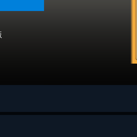
版
ャペック