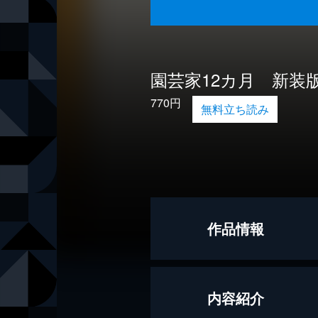
園芸家12カ月 新装
770円
無料立ち読み
作品情報
著者
カレル・チ
内容紹介
訳
小松太郎