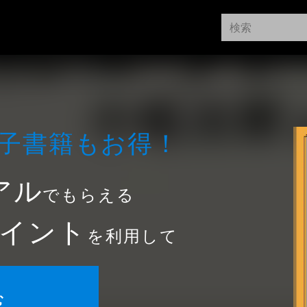
⼦書籍もお得！
アル
でもらえる
イント
を利用して
む