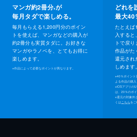
マンガ約2冊分
が
どれを
※
毎月タダで楽しめる。
最大40
毎月もらえる1,200円分のポイン
たとえば1
トを使えば、マンガなどの購入が
入すると
約2冊分も実質タダに。お好きな
トで戻り
マンガやラノベを、とてもお得に
作品がた
楽しめます。
還元され
しめます
※
作品によって必要なポイントが異なります。
※
40％ポイン
よる作品の購入 
※
iOSアプリの
は、20％のポ
※
還元の対象外
くは
こちら
をご