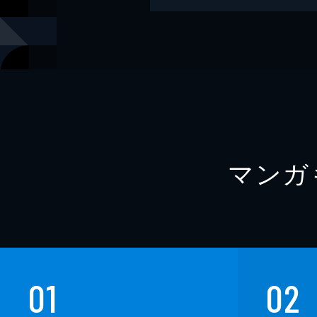
出版社
中央公論新
レーベル
中公文庫
マンガ
01
02