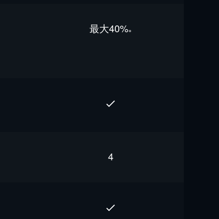
最⼤40%
※
4