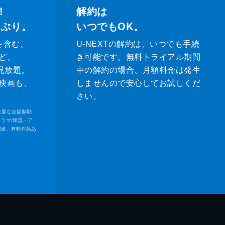
！
解約は
っぷり。
いつでもOK。
を含む、
U-NEXTの解約は、いつでも手続
ど、
き可能です。無料トライアル期間
が見放題。
中の解約の場合、月額料金は発生
映画も、
しませんので安心してお試しくだ
さい。
内の主要な定額制動
ドラマ/韓流・ア
別途、有料作品あ