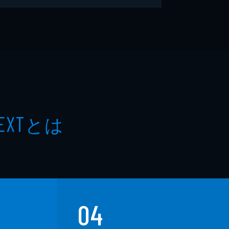
とは
EXT
04