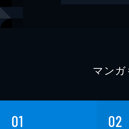
レーベル
双葉文庫
マンガ
01
02