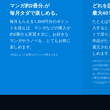
マンガ約2冊分
が
どれを
※
毎月タダで楽しめる。
最大40
毎月もらえる1,200円分のポイン
たとえば1
トを使えば、マンガなどの購入が
入すると
約2冊分も実質タダに。お好きな
トで戻り
マンガやラノベを、とてもお得に
作品がた
楽しめます。
還元され
しめます
※
作品によって必要なポイントが異なります。
※
40％ポイン
よる作品の購入 
※
iOSアプリの
は、20％のポ
※
還元の対象外
くは
こちら
をご