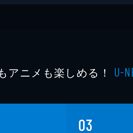
もアニメも楽しめる！
U-N
03