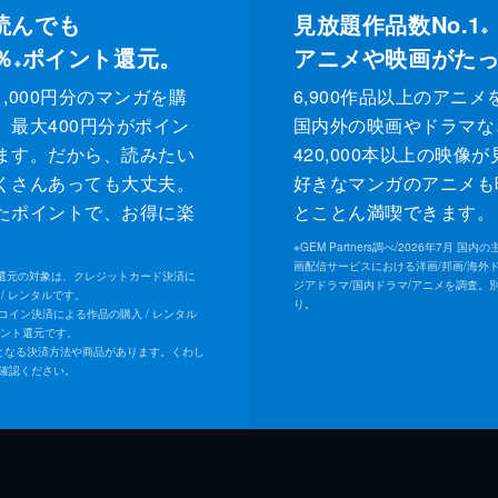
読んでも
見放題作品数No.1
※
％
ポイント還元。
アニメや映画がた
※
,000円分のマンガを購
6,900作品以上のアニメ
、最大400円分がポイン
国内外の映画やドラマな
ます。だから、読みたい
420,000本以上の映像
くさんあっても大丈夫。
好きなマンガのアニメも
たポイントで、お得に楽
とことん満喫できます。
。
※
GEM Partners調べ/2026年7⽉ 国
画配信サービスにおける洋画/邦画/海外
ト還元の対象は、クレジットカード決済に
ジアドラマ/国内ドラマ/アニメを調査。
/ レンタルです。
り。
Uコイン決済による作品の購入 / レンタル
イント還元です。
となる決済方法や商品があります。くわし
確認ください。