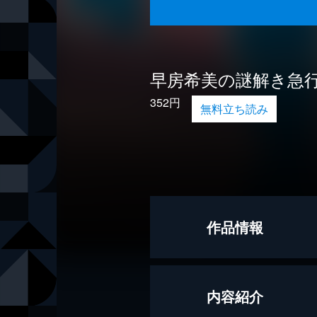
早房希美の謎解き急
352円
無料立ち読み
作品情報
著者
山本巧次
内容紹介
出版社
双葉社