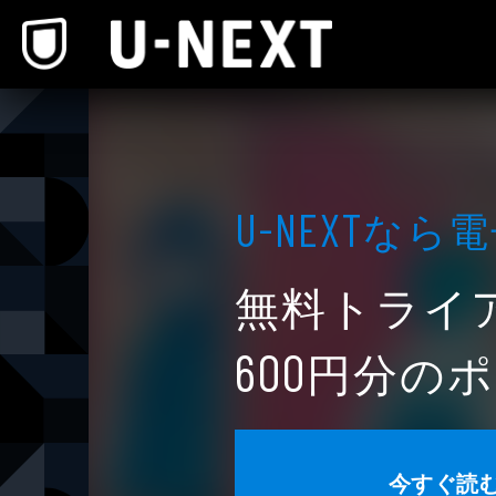
本文へスキップ
なら電
U-NEXT
無料トライ
円分のポ
600
今すぐ読