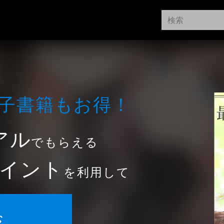
⼦書籍もお得！
アル
でもらえる
イント
を利用して
む