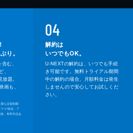
04
！
解約は
っぷり。
いつでもOK。
を含む、
U-NEXTの解約は、いつでも手続
ど、
き可能です。無料トライアル期間
が見放題。
中の解約の場合、月額料金は発生
映画も、
しませんので安心してお試しくだ
さい。
内の主要な定額制動
ドラマ/韓流・ア
別途、有料作品あ