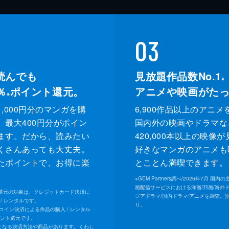
03
読んでも
見放題作品数No.1
※
％
ポイント還元。
アニメや映画がた
※
,000円分のマンガを購
6,900作品以上のアニメ
、最大400円分がポイン
国内外の映画やドラマな
ます。だから、読みたい
420,000本以上の映像
くさんあっても大丈夫。
好きなマンガのアニメも
たポイントで、お得に楽
とことん満喫できます。
。
※
GEM Partners調べ/2026年7⽉ 国
画配信サービスにおける洋画/邦画/海外
ト還元の対象は、クレジットカード決済に
ジアドラマ/国内ドラマ/アニメを調査。
/ レンタルです。
り。
Uコイン決済による作品の購入 / レンタル
イント還元です。
となる決済方法や商品があります。くわし