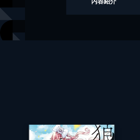
内容紹介
出版社
竹書房
レーベル
BC