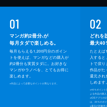
01
02
マンガ約2冊分
が
どれを
※
毎月タダで楽しめる。
最大40
毎月もらえる1,200円分のポイン
たとえば1
トを使えば、マンガなどの購入が
入すると
約2冊分も実質タダに。お好きな
トで戻り
マンガやラノベを、とてもお得に
作品がた
楽しめます。
還元され
しめます
※
作品によって必要なポイントが異なります。
※
40％ポイン
よる作品の購入 
※
iOSアプリの
は、20％のポ
※
還元の対象外