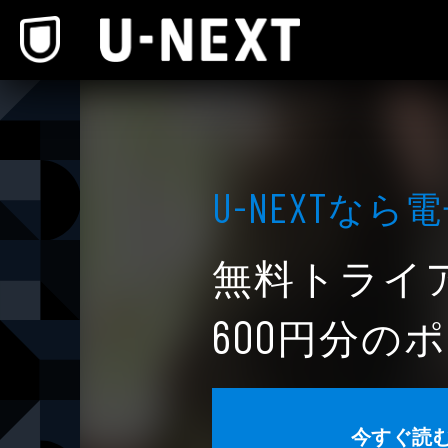
本文へスキップ
なら電
U-NEXT
無料トライ
円分のポ
600
今すぐ読