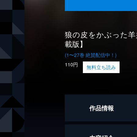
狼の皮をかぶった羊
載版】
(1〜27巻 絶賛配信中！)
110円
無料立ち読み
作品情報
著者
ミト