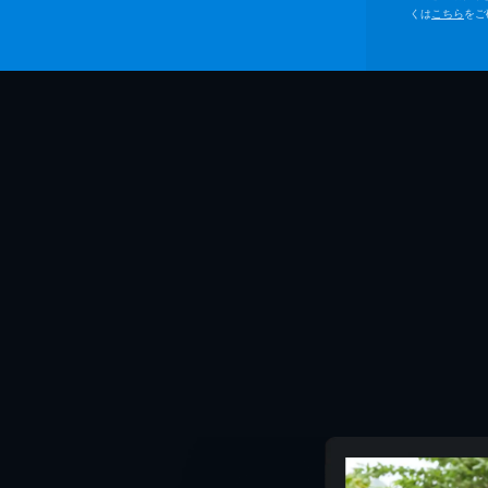
くは
こちら
をご