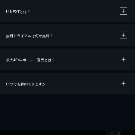
U-NEXTとは？
無料トライアルは何が無料？
最大40%
ポイント還元とは？
※
いつでも解約できますか
※
40％ポイント還元の対象は、クレジットカード決済による作品の購入 / レンタルです。
※
iOSアプリのUコイン決済による作品の購入 / レンタルは、20％のポイント還元です。
※
還元の対象外となる決済方法や商品があります。くわしくは
こちら
をご確認ください。
こちら