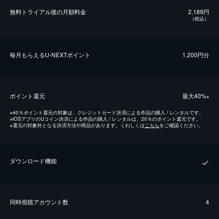
無料トライアル後の⽉額料金
2,189円
（税込）
毎⽉もらえるU-NEXTポイント
1,200円分
ポイント還元
最⼤40%
※
※
40％ポイント還元の対象は、クレジットカード決済による作品の購入 / レンタルです。
※
iOSアプリのUコイン決済による作品の購入 / レンタルは、20％のポイント還元です。
※
還元の対象外となる決済方法や商品があります。くわしくは
こちら
をご確認ください。
ダウンロード機能
同時視聴アカウント数
4