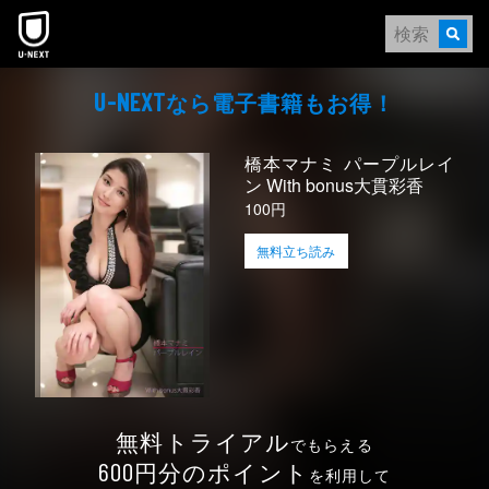
本文へスキップ
なら電⼦書籍もお得！
U-NEXT
橋本マナミ パープルレイ
ン With bonus大貫彩香
100円
無料立ち読み
無料トライアル
でもらえる
円分のポイント
600
を利用して