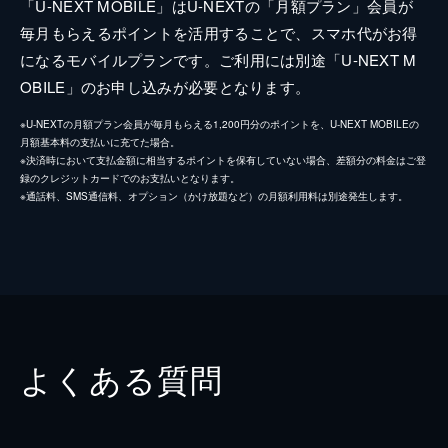
「U-NEXT MOBILE」はU-NEXTの「月額プラン」会員が
毎月もらえるポイントを活用することで、スマホ代がお得
になるモバイルプランです。ご利用には別途「U-NEXT M
OBILE」のお申し込みが必要となります。
※U-NEXTの月額プラン会員が毎月もらえる1,200円分のポイントを、U-NEXT MOBILEの
月額基本料の支払いに充てた場合。
※決済時において支払金額に相当するポイントを保有していない場合、差額分の料金はご登
録のクレジットカードでのお支払いとなります。
※通話料、SMS通信料、オプション（かけ放題など）の月額利用料は別途発生します。
よくある質問