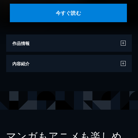
今すぐ読む
作品情報
モデル
橋本マナミ
内容紹介
モデル
大貫彩香
撮影
セルフラッシュ
出版社
CielazurLivres
レーベル
セルフラッシュSP
マンガもアニメも楽しめ