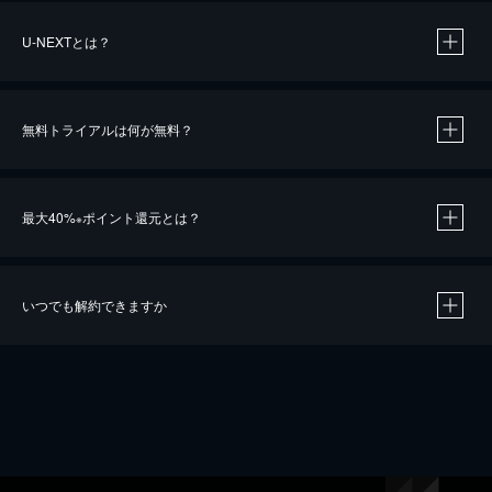
U-NEXTとは？
無料トライアルは何が無料？
最大40%
ポイント還元とは？
※
いつでも解約できますか
※
40％ポイント還元の対象は、クレジットカード決済による作品の購入 / レンタルです。
※
iOSアプリのUコイン決済による作品の購入 / レンタルは、20％のポイント還元です。
※
還元の対象外となる決済方法や商品があります。くわしくは
こちら
をご確認ください。
こちら