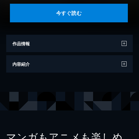
今すぐ読む
作品情報
著者
川田両悟
内容紹介
イラスト
GreeN
出版社
KADOKAWA
レーベル
MF文庫J
マンガもアニメも楽しめ