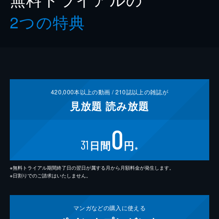
2つの特典
420,000
本以上の動画 /
210
誌以上の雑誌が
見放題
読み放題
0
31
日間
円
※
※無料トライアル期間終了日の翌日が属する月から月額料金が発生します。
※日割りでのご請求はいたしません。
マンガなどの
購入に使える