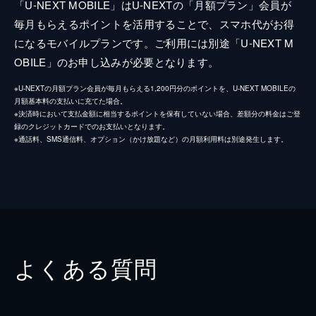
「U-NEXT MOBILE」はU-NEXTの「月額プラン」会員が
毎月もらえるポイントを活用することで、スマホ代がお得
になるモバイルプランです。ご利用には別途「U-NEXT M
OBILE」のお申し込みが必要となります。
※U-NEXTの月額プラン会員が毎月もらえる1,200円分のポイントを、U-NEXT MOBILEの
月額基本料の支払いに充てた場合。
※決済時において支払金額に相当するポイントを保有していない場合、差額分の料金はご登
録のクレジットカードでのお支払いとなります。
※通話料、SMS通信料、オプション（かけ放題など）の月額利用料は別途発生します。
よくある質問