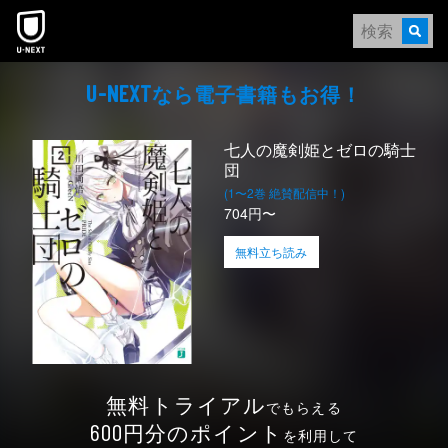
本文へスキップ
なら電⼦書籍もお得！
U-NEXT
七人の魔剣姫とゼロの騎士
団
(1〜2巻 絶賛配信中！)
704円〜
無料立ち読み
無料トライアル
でもらえる
円分のポイント
600
を利用して