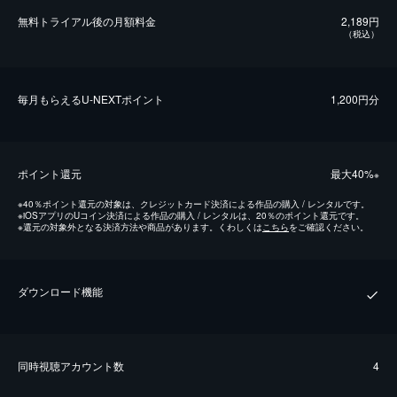
無料トライアル後の⽉額料金
2,189円
（税込）
毎⽉もらえるU-NEXTポイント
1,200円分
ポイント還元
最⼤40%
※
※
40％ポイント還元の対象は、クレジットカード決済による作品の購入 / レンタルです。
※
iOSアプリのUコイン決済による作品の購入 / レンタルは、20％のポイント還元です。
※
還元の対象外となる決済方法や商品があります。くわしくは
こちら
をご確認ください。
ダウンロード機能
同時視聴アカウント数
4