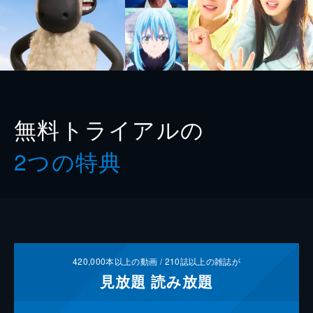
無料トライアルの
2つの特典
420,000
本以上の動画 /
210
誌以上の雑誌が
見放題
読み放題