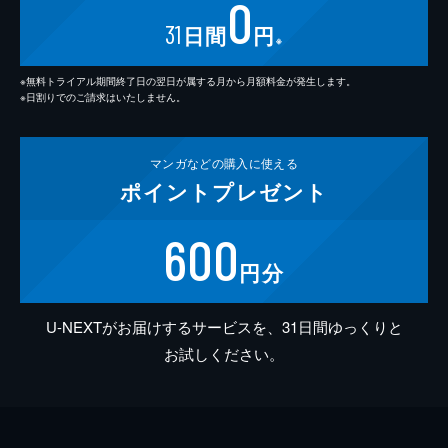
0
31
日間
円
※
※無料トライアル期間終了日の翌日が属する月から月額料金が発生します。
※日割りでのご請求はいたしません。
マンガなどの
購入に使える
ポイント
プレゼント
600
円分
U-NEXTがお届けするサービスを、31日間ゆっくりと
お試しください。