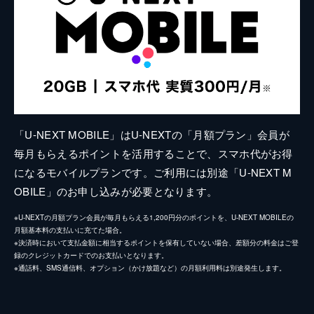
「U-NEXT MOBILE」はU-NEXTの「月額プラン」会員が
毎月もらえるポイントを活用することで、スマホ代がお得
になるモバイルプランです。ご利用には別途「U-NEXT M
OBILE」のお申し込みが必要となります。
※U-NEXTの月額プラン会員が毎月もらえる1,200円分のポイントを、U-NEXT MOBILEの
月額基本料の支払いに充てた場合。
※決済時において支払金額に相当するポイントを保有していない場合、差額分の料金はご登
録のクレジットカードでのお支払いとなります。
※通話料、SMS通信料、オプション（かけ放題など）の月額利用料は別途発生します。