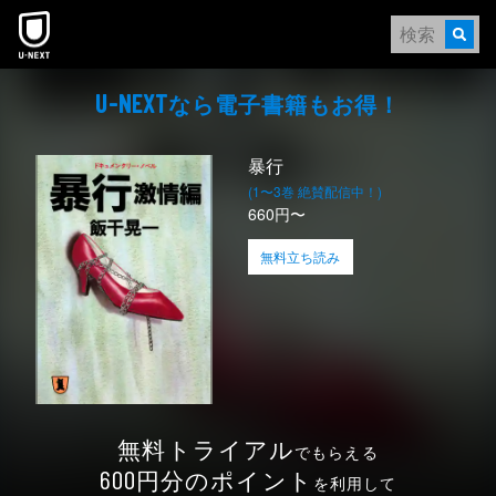
本文へスキップ
なら電⼦書籍もお得！
U-NEXT
暴行
(1〜3巻 絶賛配信中！)
660円〜
無料立ち読み
無料トライアル
でもらえる
円分のポイント
600
を利用して