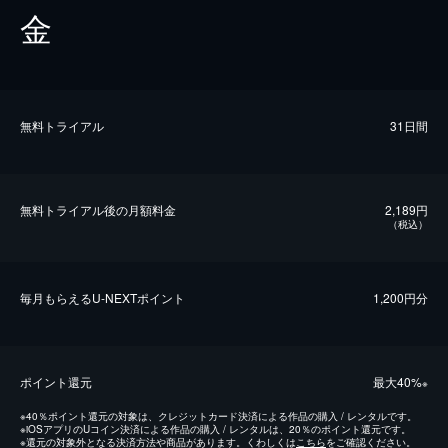
金
無料トライアル
31日間
無料トライアル後の⽉額料金
2,189円
（税込）
毎⽉もらえるU-NEXTポイント
1,200円分
ポイント還元
最⼤40%
※
※
40％ポイント還元の対象は、クレジットカード決済による作品の購入 / レンタルです。
※
iOSアプリのUコイン決済による作品の購入 / レンタルは、20％のポイント還元です。
※
還元の対象外となる決済方法や商品があります。くわしくは
こちら
をご確認ください。