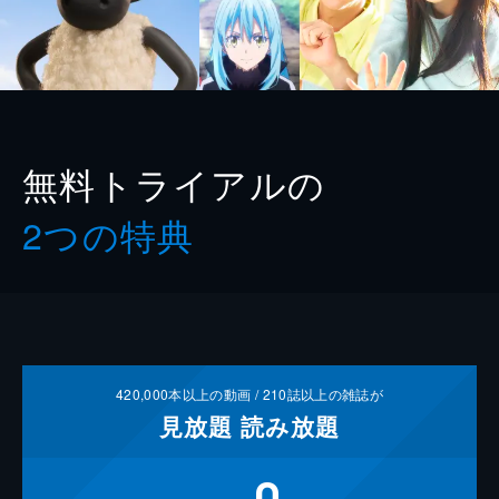
無料トライアルの
2つの特典
420,000
本以上の動画 /
210
誌以上の雑誌が
見放題
読み放題