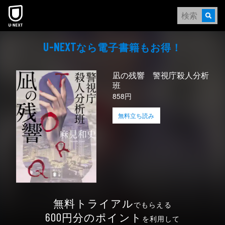
本文へスキップ
なら電⼦書籍もお得！
U-NEXT
凪の残響 警視庁殺人分析
班
858円
無料立ち読み
無料トライアル
でもらえる
円分のポイント
600
を利用して