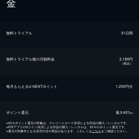
金
無料トライアル
31日間
無料トライアル後の⽉額料金
2,189円
（税込）
毎⽉もらえるU-NEXTポイント
1,200円分
ポイント還元
最⼤40%
※
※
40％ポイント還元の対象は、クレジットカード決済による作品の購入 / レンタルです。
※
iOSアプリのUコイン決済による作品の購入 / レンタルは、20％のポイント還元です。
※
還元の対象外となる決済方法や商品があります。くわしくは
こちら
をご確認ください。