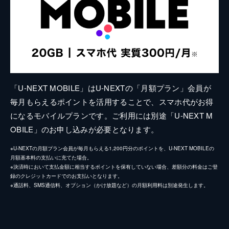
「U-NEXT MOBILE」はU-NEXTの「月額プラン」会員が
毎月もらえるポイントを活用することで、スマホ代がお得
になるモバイルプランです。ご利用には別途「U-NEXT M
OBILE」のお申し込みが必要となります。
※U-NEXTの月額プラン会員が毎月もらえる1,200円分のポイントを、U-NEXT MOBILEの
月額基本料の支払いに充てた場合。
※決済時において支払金額に相当するポイントを保有していない場合、差額分の料金はご登
録のクレジットカードでのお支払いとなります。
※通話料、SMS通信料、オプション（かけ放題など）の月額利用料は別途発生します。