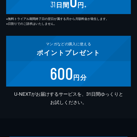
0
31
日間
円
※
※無料トライアル期間終了日の翌日が属する月から月額料金が発生します。
※日割りでのご請求はいたしません。
マンガなどの
購入に使える
ポイント
プレゼント
600
円分
U-NEXTがお届けするサービスを、31日間ゆっくりと
お試しください。