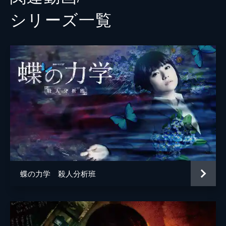
シリーズ⼀覧
蝶の力学 殺人分析班