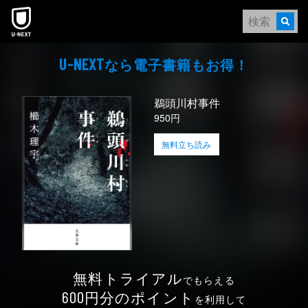
本文へスキップ
なら電⼦書籍もお得！
U-NEXT
鵜頭川村事件
950円
無料立ち読み
無料トライアル
でもらえる
円分のポイント
600
を利用して