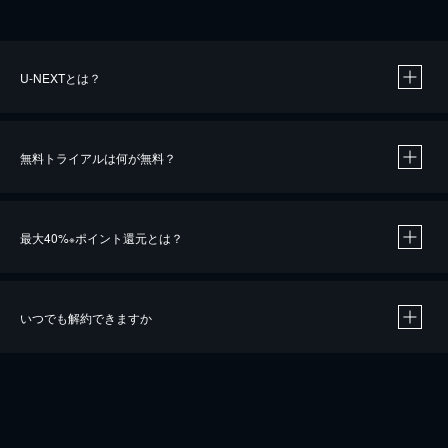
U-NEXTとは？
無料トライアルは何が無料？
最大40%
ポイント還元とは？
※
いつでも解約できますか
※
40％ポイント還元の対象は、クレジットカード決済による作品の購入 / レンタルです。
※
iOSアプリのUコイン決済による作品の購入 / レンタルは、20％のポイント還元です。
※
還元の対象外となる決済方法や商品があります。くわしくは
こちら
をご確認ください。