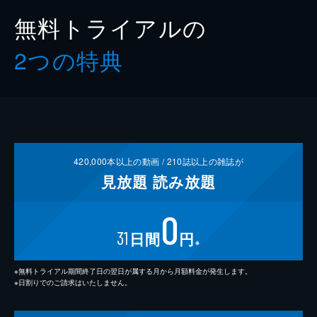
無料トライアルの
2つの特典
420,000
本以上の動画 /
210
誌以上の雑誌が
見放題
読み放題
0
31
日間
円
※
※無料トライアル期間終了日の翌日が属する月から月額料金が発生します。
※日割りでのご請求はいたしません。